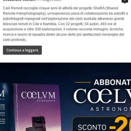
Cieli Remoti raccoglie cinque anni di attività del progetto ShaRA (Shared
Remote Astrophotography), un'esperienza unica di collaborazione tra astrofili e
astrofotografi impegnati nell'esplorazione del cielo australe attraverso grandi
telescopi remoti in Cile e Namibia. Con 22 progetti, 34 autori, 493 ore di
acquisizione e oltre 330 elaborazioni, il volume racconta immagini, tecniche,
ricerca e lavoro di squadra dietro alcune delle più spettacolari meraviglie del
cielo profondo.
Continua a leggere