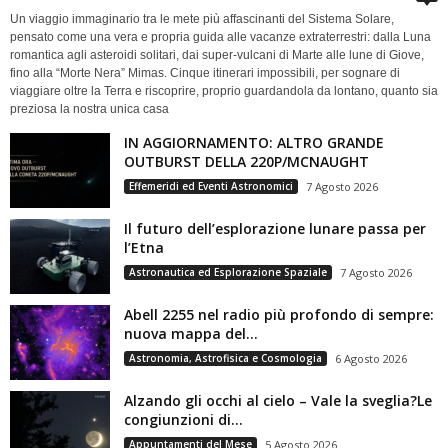
Un viaggio immaginario tra le mete più affascinanti del Sistema Solare,
pensato come una vera e propria guida alle vacanze extraterrestri: dalla Luna
romantica agli asteroidi solitari, dai super-vulcani di Marte alle lune di Giove,
fino alla “Morte Nera” Mimas. Cinque itinerari impossibili, per sognare di
viaggiare oltre la Terra e riscoprire, proprio guardandola da lontano, quanto sia
preziosa la nostra unica casa
IN AGGIORNAMENTO: ALTRO GRANDE
OUTBURST DELLA 220P/MCNAUGHT
Effemeridi ed Eventi Astronomici
7 Agosto 2026
Il futuro dell’esplorazione lunare passa per
l’Etna
Astronautica ed Esplorazione Spaziale
7 Agosto 2026
Abell 2255 nel radio più profondo di sempre:
nuova mappa del...
Astronomia, Astrofisica e Cosmologia
6 Agosto 2026
Alzando gli occhi al cielo – Vale la sveglia?Le
congiunzioni di...
Appuntamenti del Mese
5 Agosto 2026