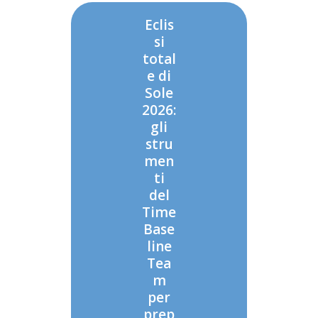
Eclis
si
total
e di
Sole
2026:
gli
stru
men
ti
del
Time
Base
line
Tea
m
per
prep