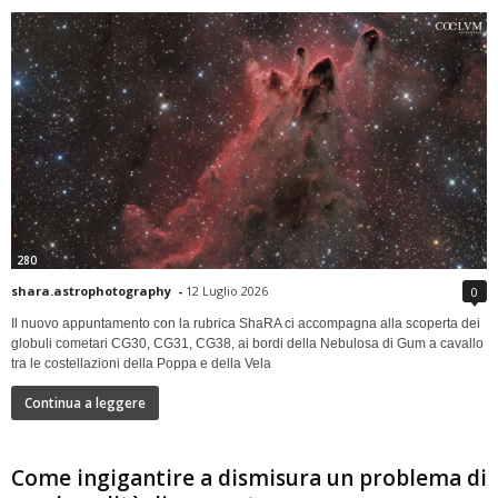
280
shara.astrophotography
-
12 Luglio 2026
0
Il nuovo appuntamento con la rubrica ShaRA ci accompagna alla scoperta dei
globuli cometari CG30, CG31, CG38, ai bordi della Nebulosa di Gum a cavallo
tra le costellazioni della Poppa e della Vela
Continua a leggere
Come ingigantire a dismisura un problema di