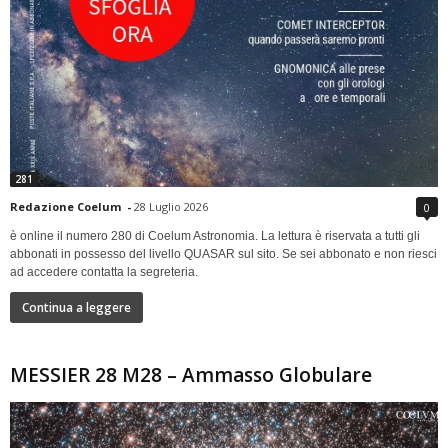
281
Redazione Coelum
-
28 Luglio 2026
0
è online il numero 280 di Coelum Astronomia. La lettura è riservata a tutti gli
abbonati in possesso del livello QUASAR sul sito. Se sei abbonato e non riesci
ad accedere contatta la segreteria.
Continua a leggere
MESSIER 28 M28 – Ammasso Globulare