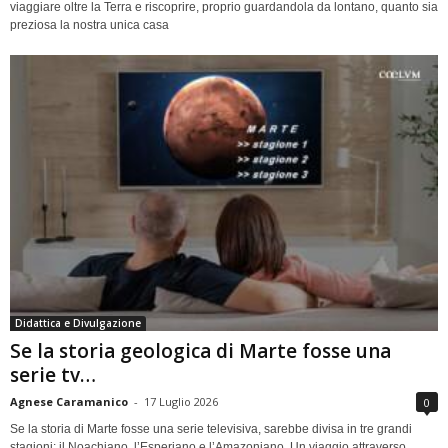
viaggiare oltre la Terra e riscoprire, proprio guardandola da lontano, quanto sia
preziosa la nostra unica casa
Didattica e Divulgazione
Se la storia geologica di Marte fosse una
serie tv…
Agnese Caramanico
-
17 Luglio 2026
0
Se la storia di Marte fosse una serie televisiva, sarebbe divisa in tre grandi
stagioni: il Noachiano, l’Esperiano e l’Amazoniano. Un viaggio attraverso