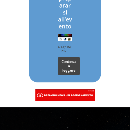
arar
si
all’ev
ento
6 Agosto
2026
Continua
a
leggere