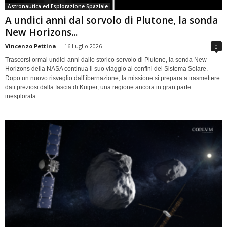
Astronautica ed Esplorazione Spaziale
A undici anni dal sorvolo di Plutone, la sonda
New Horizons...
Vincenzo Pettina
-
16 Luglio 2026
0
Trascorsi ormai undici anni dallo storico sorvolo di Plutone, la sonda New
Horizons della NASA continua il suo viaggio ai confini del Sistema Solare.
Dopo un nuovo risveglio dall’ibernazione, la missione si prepara a trasmettere
dati preziosi dalla fascia di Kuiper, una regione ancora in gran parte
inesplorata