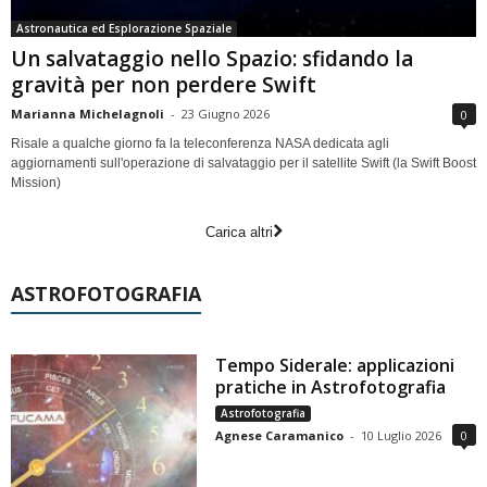
Astronautica ed Esplorazione Spaziale
Un salvataggio nello Spazio: sfidando la
gravità per non perdere Swift
Marianna Michelagnoli
-
23 Giugno 2026
0
Risale a qualche giorno fa la teleconferenza NASA dedicata agli
aggiornamenti sull'operazione di salvataggio per il satellite Swift (la Swift Boost
Mission)
Carica altri
ASTROFOTOGRAFIA
Tempo Siderale: applicazioni
pratiche in Astrofotografia
Astrofotografia
Agnese Caramanico
-
10 Luglio 2026
0