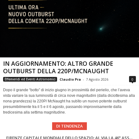
IN AGGIORNAMENTO: ALTRO GRANDE
OUTBURST DELLA 220P/MCNAUGHT
Claudio Pra
-
7 Agosto 2026
0
Effemeridi ed Eventi Astronomici
Dopo il grande “botto” di inizio giugno in prossimità del perielio, che l’aveva
vista variare la sua luminosità di circa nove magnitudini (dalla diciottesima alla
nona grandezza) la 220P/ McNaught ha subìto un nuovo potente outburst
presumibilmente tra il 5 e il 6 agosto, passando improvvisamente dalla
tredicesima alla settima magnitudine.
DI TENDENZA
SUPERNOVAE aggiornamenti del mese – Agosto 2026
Cielo del Mese di Agosto 2026