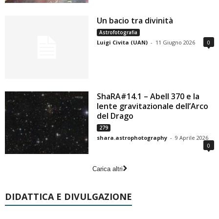
Un bacio tra divinità
Astrofotografia
Luigi Civita (UAN)
-
11 Giugno 2026
0
ShaRA#14.1 – Abell 370 e la
lente gravitazionale dell’Arco
del Drago
279
shara.astrophotography
-
9 Aprile 2026
0
Carica altri
DIDATTICA E DIVULGAZIONE