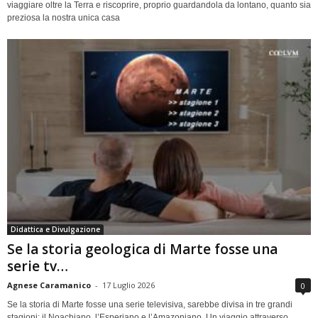
viaggiare oltre la Terra e riscoprire, proprio guardandola da lontano, quanto sia
preziosa la nostra unica casa
Didattica e Divulgazione
Se la storia geologica di Marte fosse una
serie tv…
Agnese Caramanico
-
17 Luglio 2026
0
Se la storia di Marte fosse una serie televisiva, sarebbe divisa in tre grandi
stagioni: il Noachiano, l’Esperiano e l’Amazoniano. Un viaggio attraverso