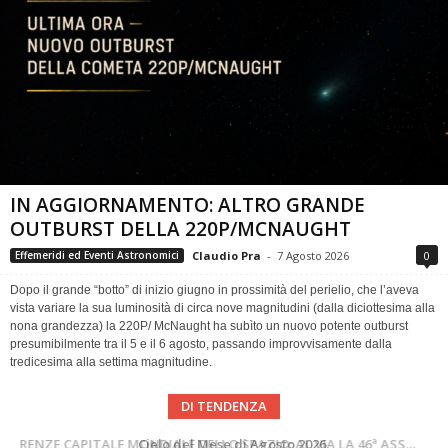
IN AGGIORNAMENTO: ALTRO GRANDE
OUTBURST DELLA 220P/MCNAUGHT
Claudio Pra
-
7 Agosto 2026
0
Effemeridi ed Eventi Astronomici
Dopo il grande “botto” di inizio giugno in prossimità del perielio, che l’aveva
vista variare la sua luminosità di circa nove magnitudini (dalla diciottesima alla
nona grandezza) la 220P/ McNaught ha subìto un nuovo potente outburst
presumibilmente tra il 5 e il 6 agosto, passando improvvisamente dalla
tredicesima alla settima magnitudine.
DI TENDENZA
SUPERNOVAE aggiornamenti del mese – Agosto 2026
Cielo del Mese di Agosto 2026