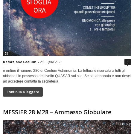
281
Redazione Coelum
-
28 Luglio 2026
0
è online il numero 280 di Coelum Astronomia. La lettura è riservata a tutti gli
abbonati in possesso del livello QUASAR sul sito. Se sei abbonato e non riesci
ad accedere contatta la segreteria.
Continua a leggere
MESSIER 28 M28 – Ammasso Globulare