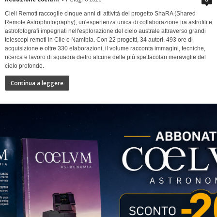
Cieli Remoti raccoglie cinque anni di attività del progetto ShaRA (Shared
Remote Astrophotography), un'esperienza unica di collaborazione tra astrofili e
astrofotografi impegnati nell'esplorazione del cielo australe attraverso grandi
telescopi remoti in Cile e Namibia. Con 22 progetti, 34 autori, 493 ore di
acquisizione e oltre 330 elaborazioni, il volume racconta immagini, tecniche,
ricerca e lavoro di squadra dietro alcune delle più spettacolari meraviglie del
cielo profondo.
Continua a leggere