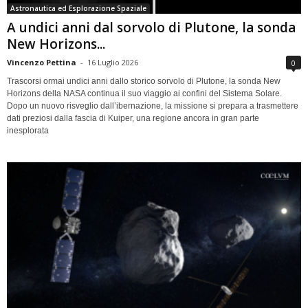
Astronautica ed Esplorazione Spaziale
A undici anni dal sorvolo di Plutone, la sonda
New Horizons...
Vincenzo Pettina
-
16 Luglio 2026
0
Trascorsi ormai undici anni dallo storico sorvolo di Plutone, la sonda New
Horizons della NASA continua il suo viaggio ai confini del Sistema Solare.
Dopo un nuovo risveglio dall’ibernazione, la missione si prepara a trasmettere
dati preziosi dalla fascia di Kuiper, una regione ancora in gran parte
inesplorata