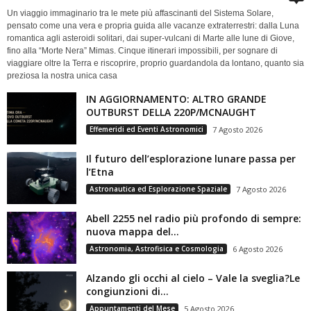
Un viaggio immaginario tra le mete più affascinanti del Sistema Solare,
pensato come una vera e propria guida alle vacanze extraterrestri: dalla Luna
romantica agli asteroidi solitari, dai super-vulcani di Marte alle lune di Giove,
fino alla “Morte Nera” Mimas. Cinque itinerari impossibili, per sognare di
viaggiare oltre la Terra e riscoprire, proprio guardandola da lontano, quanto sia
preziosa la nostra unica casa
IN AGGIORNAMENTO: ALTRO GRANDE
OUTBURST DELLA 220P/MCNAUGHT
Effemeridi ed Eventi Astronomici
7 Agosto 2026
Il futuro dell’esplorazione lunare passa per
l’Etna
Astronautica ed Esplorazione Spaziale
7 Agosto 2026
Abell 2255 nel radio più profondo di sempre:
nuova mappa del...
Astronomia, Astrofisica e Cosmologia
6 Agosto 2026
Alzando gli occhi al cielo – Vale la sveglia?Le
congiunzioni di...
Appuntamenti del Mese
5 Agosto 2026