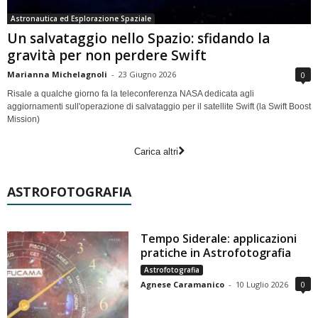
Astronautica ed Esplorazione Spaziale
Un salvataggio nello Spazio: sfidando la
gravità per non perdere Swift
Marianna Michelagnoli
-
23 Giugno 2026
0
Risale a qualche giorno fa la teleconferenza NASA dedicata agli
aggiornamenti sull'operazione di salvataggio per il satellite Swift (la Swift Boost
Mission)
Carica altri
ASTROFOTOGRAFIA
Tempo Siderale: applicazioni
pratiche in Astrofotografia
Astrofotografia
Agnese Caramanico
-
10 Luglio 2026
0