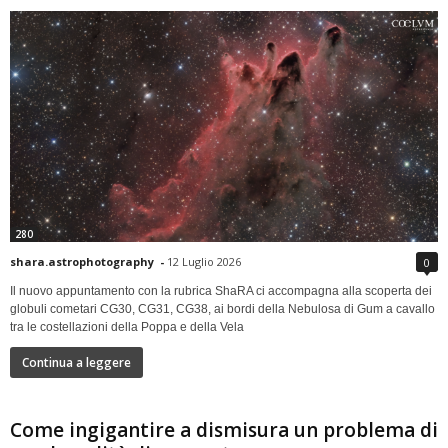
280
shara.astrophotography
-
12 Luglio 2026
0
Il nuovo appuntamento con la rubrica ShaRA ci accompagna alla scoperta dei
globuli cometari CG30, CG31, CG38, ai bordi della Nebulosa di Gum a cavallo
tra le costellazioni della Poppa e della Vela
Continua a leggere
Come ingigantire a dismisura un problema di