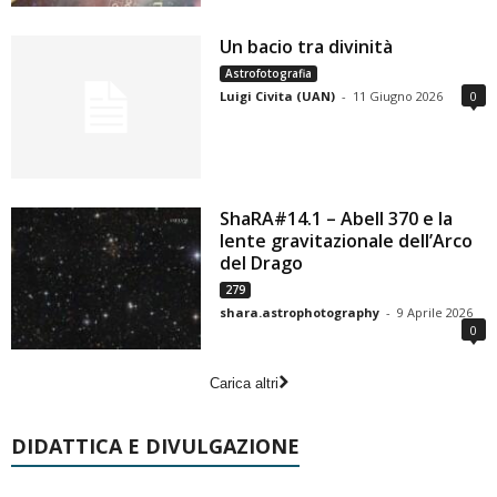
Un bacio tra divinità
Astrofotografia
Luigi Civita (UAN)
-
11 Giugno 2026
0
ShaRA#14.1 – Abell 370 e la
lente gravitazionale dell’Arco
del Drago
279
shara.astrophotography
-
9 Aprile 2026
0
Carica altri
DIDATTICA E DIVULGAZIONE