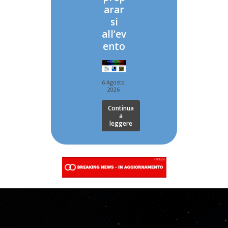
arar
si
all’ev
ento
6 Agosto
2026
Continua
a
leggere