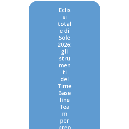
Eclis
si
total
e di
Sole
2026:
gli
stru
men
ti
del
Time
Base
line
Tea
m
per
prep