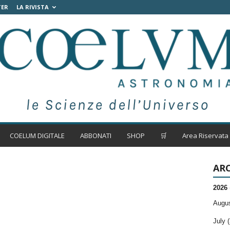
TER
LA RIVISTA
COELUM DIGITALE
ABBONATI
SHOP
🛒
Area Riservata
ARC
2026
Augus
July (