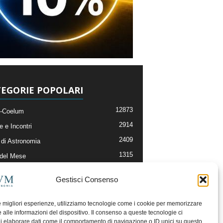
EGORIE POPOLARI
12873
-Coelum
2914
e e Incontri
2409
di Astronomia
1315
 del Mese
365
nomia, Astrofisica e Cosmologia
Gestisci Consenso
268
li e Risorse On-Line
192
og della Redazione
le migliori esperienze, utilizziamo tecnologie come i cookie per memorizzare
 alle informazioni del dispositivo. Il consenso a queste tecnologie ci
i elaborare dati come il comportamento di navigazione o ID unici su questo