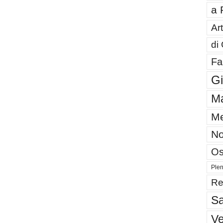
a 
Art
di
Fa
G
Ma
Me
No
Os
Plen
Re
Sa
V