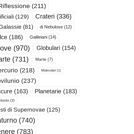
Riflessione
(211)
Crateri
(336)
ificiali
(129)
 Galassie
(81)
di Nebulose
(12)
lce
(186)
Galileiani
(14)
iove
(970)
Globulari
(154)
rte
(731)
Marte
(7)
rcurio
(218)
Molecolari
(1)
vilunio
(237)
cure
(163)
Planetarie
(183)
ilunio
(3)
sti di Supernovae
(125)
turno
(740)
enere
(783)