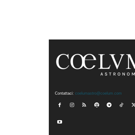
Contattaci:
coelumastro@coelum.com