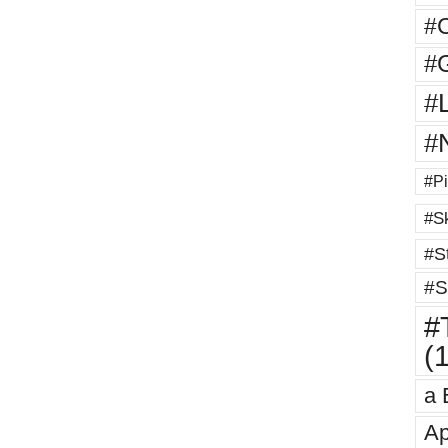
#
#G
#
#
#Pi
#Sk
#St
#S
#T
(
a 
Ap