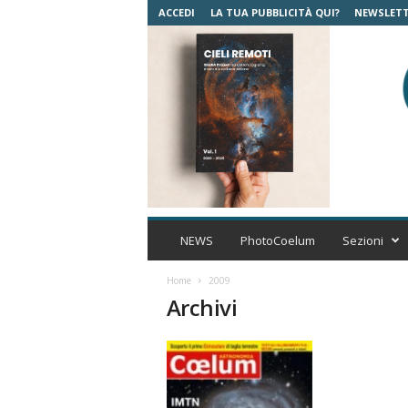
ACCEDI
LA TUA PUBBLICITÀ QUI?
NEWSLET
C
o
NEWS
PhotoCoelum
Sezioni
e
l
Home
2009
u
Archivi
m
A
s
t
r
o