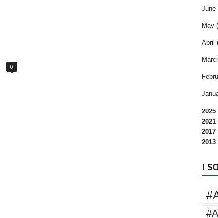
June 
May (
April 
March
0
Febru
Janua
2025 
2021 
2017 
2013 
I S
#
#A