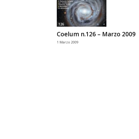
n
o
m
126
i
Coelum n.126 – Marzo 2009
a
1 Marzo 2009