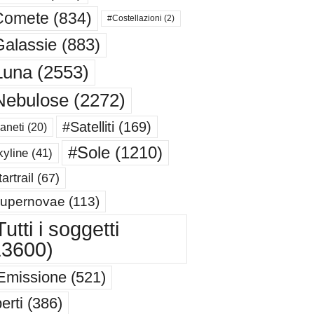
Comete
(834)
#Costellazioni
(2)
alassie
(883)
Luna
(2553)
Nebulose
(2272)
#Satelliti
(169)
aneti
(20)
#Sole
(1210)
yline
(41)
artrail
(67)
upernovae
(113)
utti i soggetti
13600)
Emissione
(521)
erti
(386)