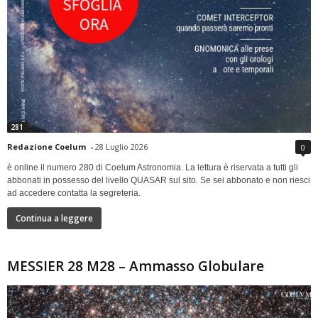
281
Redazione Coelum
-
28 Luglio 2026
0
è online il numero 280 di Coelum Astronomia. La lettura è riservata a tutti gli
abbonati in possesso del livello QUASAR sul sito. Se sei abbonato e non riesci
ad accedere contatta la segreteria.
Continua a leggere
MESSIER 28 M28 – Ammasso Globulare