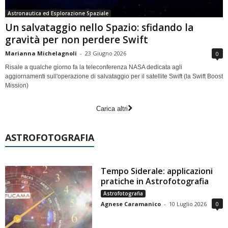
Astronautica ed Esplorazione Spaziale
Un salvataggio nello Spazio: sfidando la
gravità per non perdere Swift
Marianna Michelagnoli
-
23 Giugno 2026
0
Risale a qualche giorno fa la teleconferenza NASA dedicata agli
aggiornamenti sull'operazione di salvataggio per il satellite Swift (la Swift Boost
Mission)
Carica altri
ASTROFOTOGRAFIA
Tempo Siderale: applicazioni
pratiche in Astrofotografia
Astrofotografia
Agnese Caramanico
-
10 Luglio 2026
0