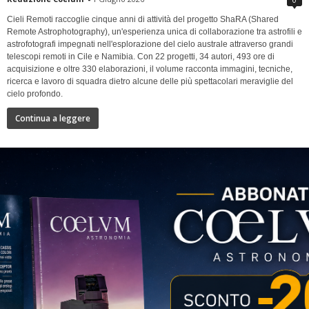
Cieli Remoti raccoglie cinque anni di attività del progetto ShaRA (Shared
Remote Astrophotography), un'esperienza unica di collaborazione tra astrofili e
astrofotografi impegnati nell'esplorazione del cielo australe attraverso grandi
telescopi remoti in Cile e Namibia. Con 22 progetti, 34 autori, 493 ore di
acquisizione e oltre 330 elaborazioni, il volume racconta immagini, tecniche,
ricerca e lavoro di squadra dietro alcune delle più spettacolari meraviglie del
cielo profondo.
Continua a leggere