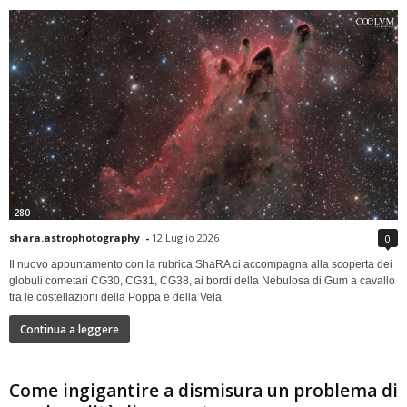
280
shara.astrophotography
-
12 Luglio 2026
0
Il nuovo appuntamento con la rubrica ShaRA ci accompagna alla scoperta dei
globuli cometari CG30, CG31, CG38, ai bordi della Nebulosa di Gum a cavallo
tra le costellazioni della Poppa e della Vela
Continua a leggere
Come ingigantire a dismisura un problema di