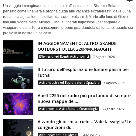
Un viaggio immaginario tra le mete più affascinanti del Sistema Solare,
pensato come una vera e propria guida alle vacanze extraterrestri: dalla Luna
romantica agli asteroidi solitari, dai super-vulcani di Marte alle lune di Giove,
fino alla “Morte Nera” Mimas. Cinque itinerari impossibili, per sognare di
viaggiare oltre la Terra e riscoprire, proprio guardandola da lontano, quanto sia
preziosa la nostra unica casa
IN AGGIORNAMENTO: ALTRO GRANDE
OUTBURST DELLA 220P/MCNAUGHT
Effemeridi ed Eventi Astronomici
7 Agosto 2026
Il futuro dell’esplorazione lunare passa per
l’Etna
Astronautica ed Esplorazione Spaziale
7 Agosto 2026
Abell 2255 nel radio più profondo di sempre:
nuova mappa del...
Astronomia, Astrofisica e Cosmologia
6 Agosto 2026
Alzando gli occhi al cielo – Vale la sveglia?Le
congiunzioni di...
Appuntamenti del Mese
5 Agosto 2026