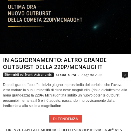
IN AGGIORNAMENTO: ALTRO GRANDE
OUTBURST DELLA 220P/MCNAUGHT
Claudio Pra
-
7 Agosto 2026
0
Effemeridi ed Eventi Astronomici
Dopo il grande “botto” di inizio giugno in prossimità del perielio, che l’aveva
vista variare la sua luminosità di circa nove magnitudini (dalla diciottesima alla
nona grandezza) la 220P/ McNaught ha subìto un nuovo potente outburst
presumibilmente tra il 5 e il 6 agosto, passando improvvisamente dalla
tredicesima alla settima magnitudine.
DI TENDENZA
SUPERNOVAE aggiornamenti del mese – Agosto 2026
Cielo del Mese di Agosto 2026