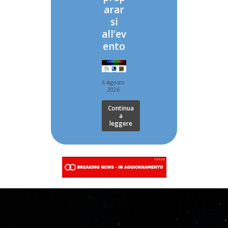
arar
si
all’ev
ento
6 Agosto
2026
Continua
a
leggere