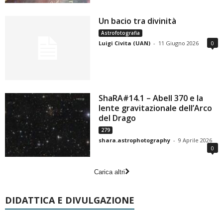
Un bacio tra divinità
Astrofotografia
Luigi Civita (UAN)
-
11 Giugno 2026
0
ShaRA#14.1 – Abell 370 e la
lente gravitazionale dell’Arco
del Drago
279
shara.astrophotography
-
9 Aprile 2026
0
Carica altri
DIDATTICA E DIVULGAZIONE