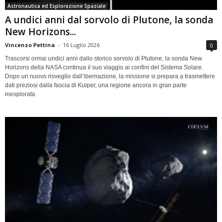
Astronautica ed Esplorazione Spaziale
A undici anni dal sorvolo di Plutone, la sonda
New Horizons...
Vincenzo Pettina
-
16 Luglio 2026
0
Trascorsi ormai undici anni dallo storico sorvolo di Plutone, la sonda New
Horizons della NASA continua il suo viaggio ai confini del Sistema Solare.
Dopo un nuovo risveglio dall’ibernazione, la missione si prepara a trasmettere
dati preziosi dalla fascia di Kuiper, una regione ancora in gran parte
inesplorata