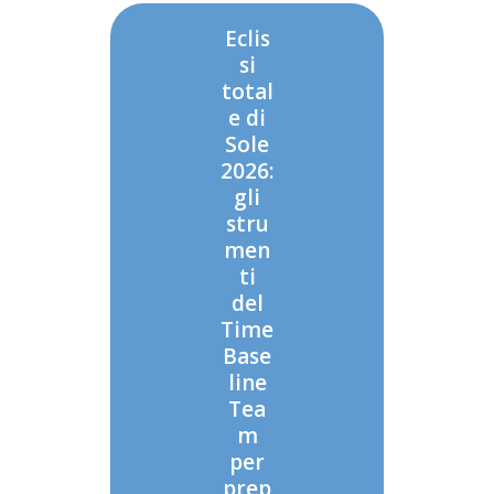
Eclis
si
total
e di
Sole
2026:
gli
stru
men
ti
del
Time
Base
line
Tea
m
per
prep