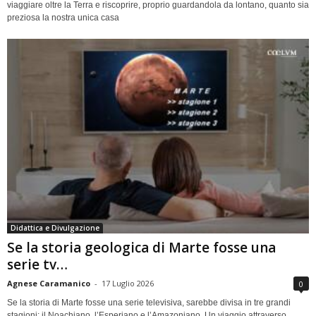
viaggiare oltre la Terra e riscoprire, proprio guardandola da lontano, quanto sia
preziosa la nostra unica casa
Didattica e Divulgazione
Se la storia geologica di Marte fosse una
serie tv…
Agnese Caramanico
-
17 Luglio 2026
0
Se la storia di Marte fosse una serie televisiva, sarebbe divisa in tre grandi
stagioni: il Noachiano, l’Esperiano e l’Amazoniano. Un viaggio attraverso