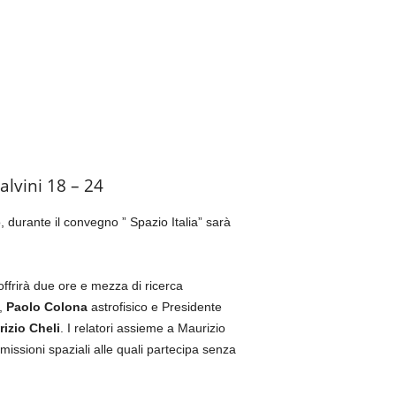
alvini 18 – 24
o, durante il convegno ” Spazio Italia” sarà
 offrirà due ore e mezza di ricerca
,
Paolo Colona
astrofisico e Presidente
izio Cheli
. I relatori assieme a Maurizio
missioni spaziali alle quali partecipa senza