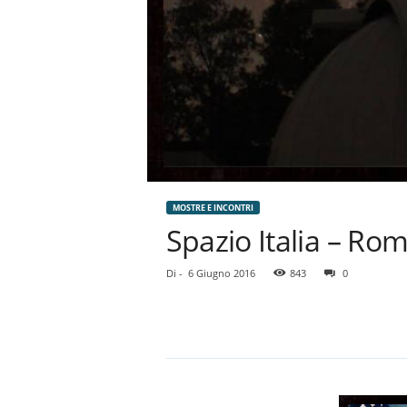
MOSTRE E INCONTRI
Spazio Italia – Ro
Di
-
6 Giugno 2016
843
0