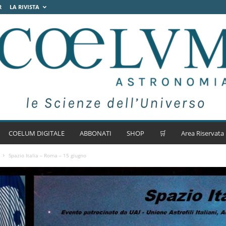
R
LA RIVISTA
COELUM DIGITALE
ABBONATI
SHOP
🛒
Area Riservata
Spazio Italia – Roma – 15 giugno