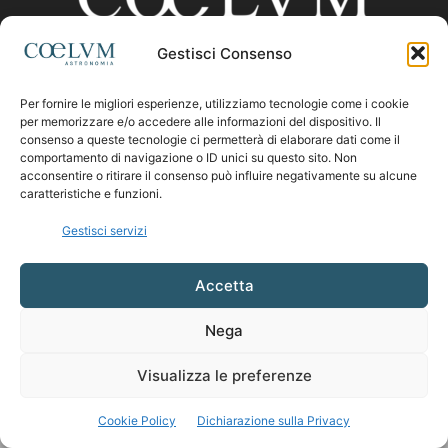
Gestisci Consenso
CHI SIAMO
Per fornire le migliori esperienze, utilizziamo tecnologie come i cookie
per memorizzare e/o accedere alle informazioni del dispositivo. Il
consenso a queste tecnologie ci permetterà di elaborare dati come il
comportamento di navigazione o ID unici su questo sito. Non
Contattaci:
coelumastro@coelum.com
acconsentire o ritirare il consenso può influire negativamente su alcune
caratteristiche e funzioni.
SEGUICI
Gestisci servizi
Accetta
Nega
Visualizza le preferenze
Cookie Policy
Dichiarazione sulla Privacy