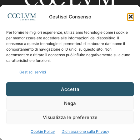
Gestisci Consenso
CHI SIAMO
Per fornire le migliori esperienze, utilizziamo tecnologie come i cookie
per memorizzare e/o accedere alle informazioni del dispositivo. Il
consenso a queste tecnologie ci permetterà di elaborare dati come il
comportamento di navigazione o ID unici su questo sito. Non
Contattaci:
coelumastro@coelum.com
acconsentire o ritirare il consenso può influire negativamente su alcune
caratteristiche e funzioni.
SEGUICI
Gestisci servizi
Accetta
Nega
Visualizza le preferenze
Cookie Policy
Dichiarazione sulla Privacy