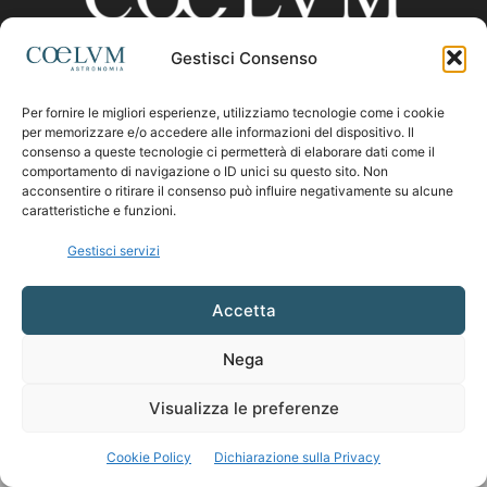
Gestisci Consenso
CHI SIAMO
Per fornire le migliori esperienze, utilizziamo tecnologie come i cookie
per memorizzare e/o accedere alle informazioni del dispositivo. Il
consenso a queste tecnologie ci permetterà di elaborare dati come il
comportamento di navigazione o ID unici su questo sito. Non
Contattaci:
coelumastro@coelum.com
acconsentire o ritirare il consenso può influire negativamente su alcune
caratteristiche e funzioni.
SEGUICI
Gestisci servizi
Accetta
Nega
Visualizza le preferenze
Cookie Policy
Dichiarazione sulla Privacy