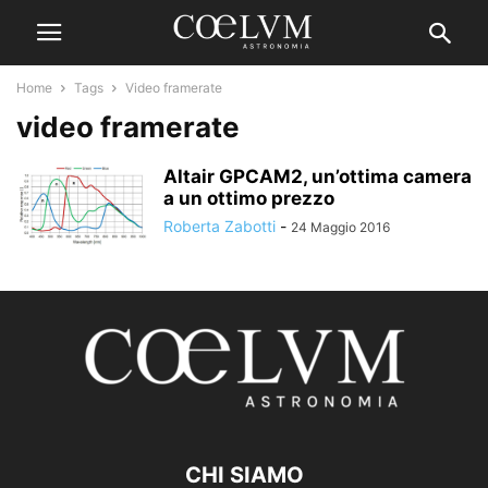
Home
Tags
Video framerate
video framerate
Altair GPCAM2, un’ottima camera
a un ottimo prezzo
Roberta Zabotti
-
24 Maggio 2016
CHI SIAMO