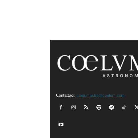
Contattaci:
coelumastro@coelum.com