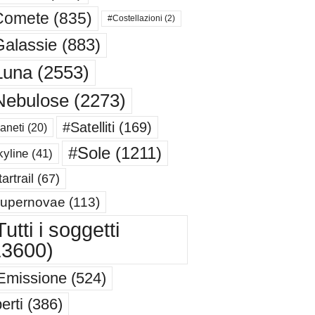
Comete
(835)
#Costellazioni
(2)
alassie
(883)
Luna
(2553)
Nebulose
(2273)
#Satelliti
(169)
aneti
(20)
#Sole
(1211)
yline
(41)
artrail
(67)
upernovae
(113)
utti i soggetti
13600)
Emissione
(524)
erti
(386)