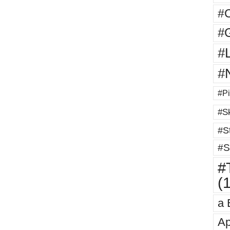
#
#G
#
#
#Pi
#Sk
#St
#S
#T
(
a 
Ap