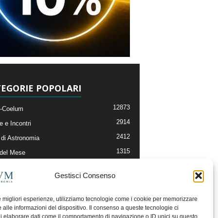
EGORIE POPOLARI
12873
-Coelum
2914
e e Incontri
2412
di Astronomia
1315
 del Mese
365
nomia, Astrofisica e Cosmologia
Gestisci Consenso
268
li e Risorse On-Line
193
og della Redazione
le migliori esperienze, utilizziamo tecnologie come i cookie per memorizzare
 alle informazioni del dispositivo. Il consenso a queste tecnologie ci
i elaborare dati come il comportamento di navigazione o ID unici su questo