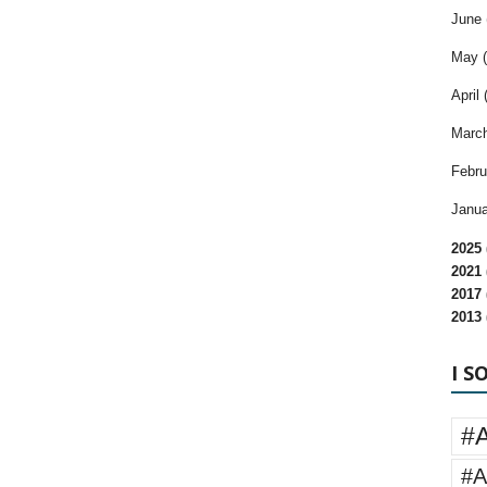
June 
May (
April 
March
Febru
Janua
2025 
2021 
2017 
2013 
I S
#
#A