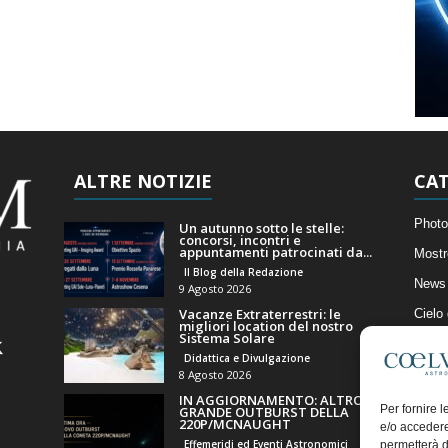
ALTRE NOTIZIE
CAT
Photo
Un autunno sotto le stelle:
concorsi, incontri e
appuntamenti patrocinati da...
Mostr
Il Blog della Redazione
News 
9 Agosto 2026
Vacanze Extraterrestri: le
Cielo
migliori location del nostro
Sistema Solare
Astro
Didattica e Divulgazione
Artico
8 Agosto 2026
IN AGGIORNAMENTO: ALTRO
Il Bl
Per fornire 
GRANDE OUTBURST DELLA
220P/MCNAUGHT
e/o accedere
Effemeridi ed Eventi Astronomici
permetterà d