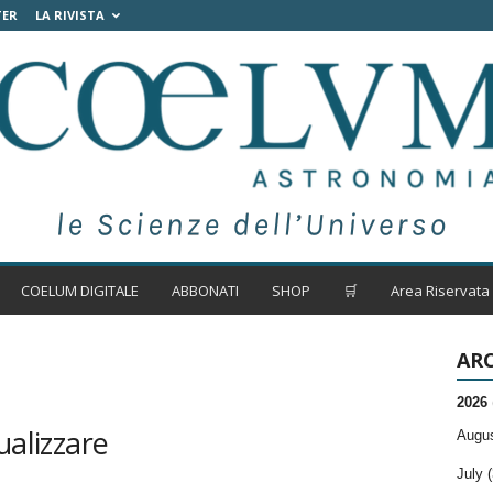
TER
LA RIVISTA
COELUM DIGITALE
ABBONATI
SHOP
🛒
Area Riservata
ARC
2026
ualizzare
Augus
July (