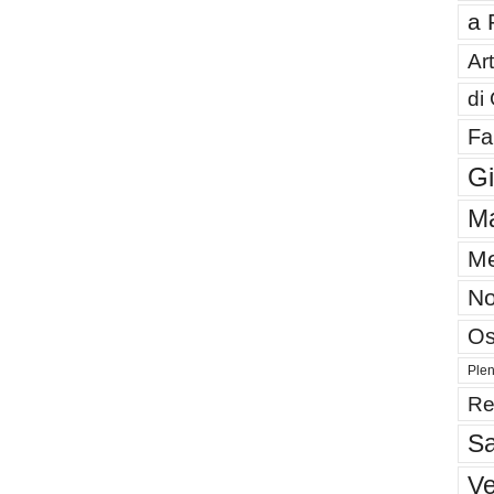
a 
Art
di
Fa
G
Ma
Me
No
Os
Plen
Re
Sa
V