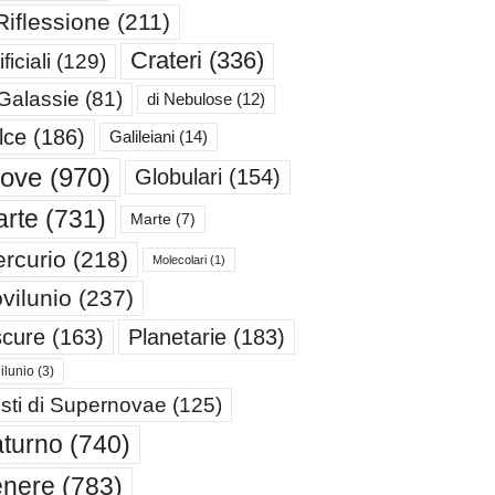
Riflessione
(211)
Crateri
(336)
ificiali
(129)
 Galassie
(81)
di Nebulose
(12)
lce
(186)
Galileiani
(14)
iove
(970)
Globulari
(154)
rte
(731)
Marte
(7)
rcurio
(218)
Molecolari
(1)
vilunio
(237)
cure
(163)
Planetarie
(183)
ilunio
(3)
sti di Supernovae
(125)
turno
(740)
enere
(783)