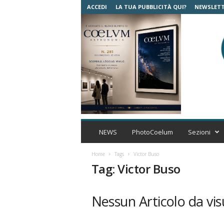
ACCEDI
LA TUA PUBBLICITÀ QUI?
NEWSLET
C
o
NEWS
PhotoCoelum
Sezioni
e
l
Home
Tags
Victor Buso
u
Tag: Victor Buso
m
A
s
Nessun Articolo da vis
t
r
o