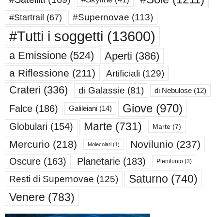
#Supernovae
(113)
#Startrail
(67)
#Tutti i soggetti
(13600)
a Emissione
(524)
Aperti
(386)
a Riflessione
(211)
Artificiali
(129)
Crateri
(336)
di Galassie
(81)
di Nebulose
(12)
Giove
(970)
Falce
(186)
Galileiani
(14)
Marte
(731)
Globulari
(154)
Marte
(7)
Mercurio
(218)
Novilunio
(237)
Molecolari
(1)
Oscure
(163)
Planetarie
(183)
Plenilunio
(3)
Saturno
(740)
Resti di Supernovae
(125)
Venere
(783)