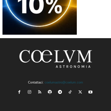
Contattaci:
coelumastro@coelum.com