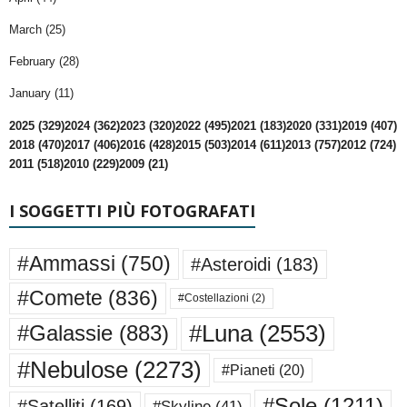
March (25)
February (28)
January (11)
2025 (329)
2024 (362)
2023 (320)
2022 (495)
2021 (183)
2020 (331)
2019 (407)
2018 (470)
2017 (406)
2016 (428)
2015 (503)
2014 (611)
2013 (757)
2012 (724)
2011 (518)
2010 (229)
2009 (21)
I SOGGETTI PIÙ FOTOGRAFATI
#Ammassi
(750)
#Asteroidi
(183)
#Comete
(836)
#Costellazioni
(2)
#Luna
(2553)
#Galassie
(883)
#Nebulose
(2273)
#Pianeti
(20)
#Sole
(1211)
#Satelliti
(169)
#Skyline
(41)