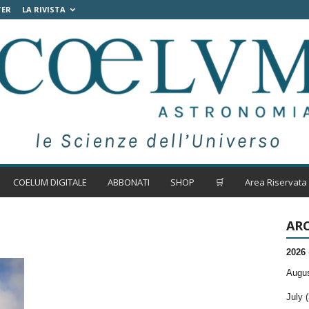
TER
LA RIVISTA
COELUM DIGITALE
ABBONATI
SHOP
🛒
Area Riservata
ARC
2026
Augus
July (