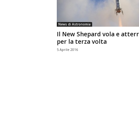
n
o
m
News di Astronomia
i
Il New Shepard vola e atter
a
per la terza volta
5 Aprile 2016