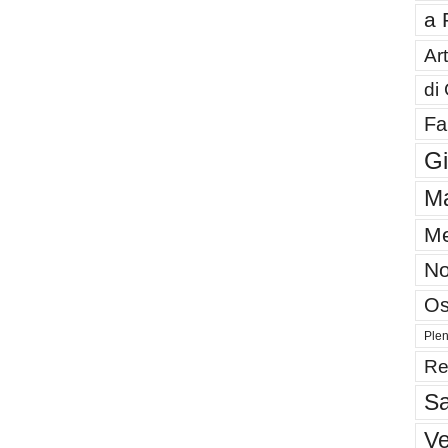
a 
Art
di
Fa
G
Ma
Me
No
Os
Plen
Re
Sa
V