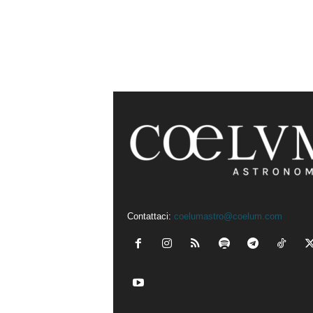
Contattaci:
coelumastro@coelum.com