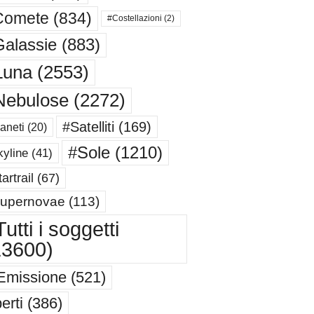
Comete
(834)
#Costellazioni
(2)
alassie
(883)
Luna
(2553)
Nebulose
(2272)
#Satelliti
(169)
aneti
(20)
#Sole
(1210)
yline
(41)
artrail
(67)
upernovae
(113)
utti i soggetti
13600)
Emissione
(521)
erti
(386)