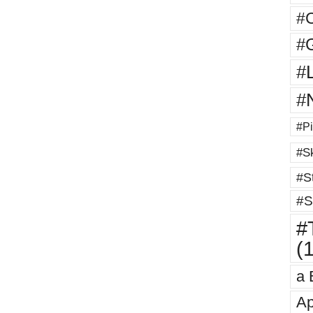
#
#G
#
#
#Pi
#Sk
#St
#S
#T
(
a 
Ap