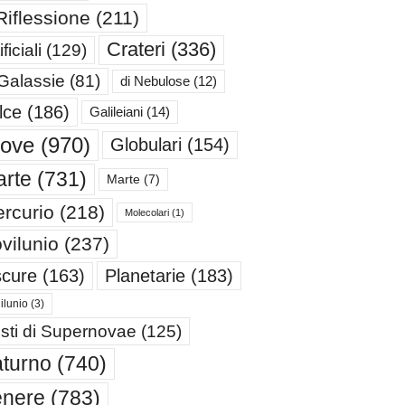
Riflessione
(211)
Crateri
(336)
ificiali
(129)
 Galassie
(81)
di Nebulose
(12)
lce
(186)
Galileiani
(14)
iove
(970)
Globulari
(154)
rte
(731)
Marte
(7)
rcurio
(218)
Molecolari
(1)
vilunio
(237)
cure
(163)
Planetarie
(183)
ilunio
(3)
sti di Supernovae
(125)
turno
(740)
enere
(783)