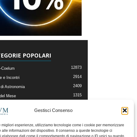
EGORIE POPOLARI
12873
-Coelum
2914
e e Incontri
2409
di Astronomia
1315
 del Mese
365
nomia, Astrofisica e Cosmologia
Gestisci Consenso
268
li e Risorse On-Line
192
og della Redazione
le migliori esperienze, utilizziamo tecnologie come i cookie per memorizzare
 alle informazioni del dispositivo. Il consenso a queste tecnologie ci
i elaborare dati come il comportamento di navigazione o ID unici su questo