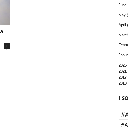
June 
May (
April 
ra
March
Febru
0
Janua
2025 
2021 
2017 
2013 
I S
#
#A