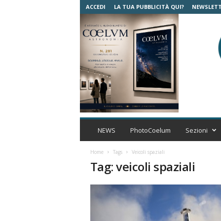
ACCEDI
LA TUA PUBBLICITÀ QUI?
NEWSLET
C
o
NEWS
PhotoCoelum
Sezioni
e
l
Home
Tags
Veicoli spaziali
u
Tag: veicoli spaziali
m
A
s
t
r
o