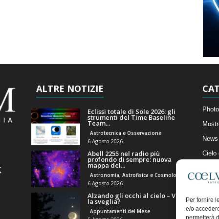
ALTRE NOTIZIE
CAT
Photo
Eclissi totale di Sole 2026: gli
strumenti del Time Baseline
Team...
Mostr
Astrotecnica e Osservazione
News 
6 Agosto 2026
Abell 2255 nel radio più
Cielo
profondo di sempre: nuova
mappa del...
Astro
Astronomia, Astrofisica e Cosmologia
Artico
6 Agosto 2026
Alzando gli occhi al cielo – Vale
Il Bl
Per fornire 
la sveglia?
e/o accedere
Appuntamenti del Mese
permetterà d