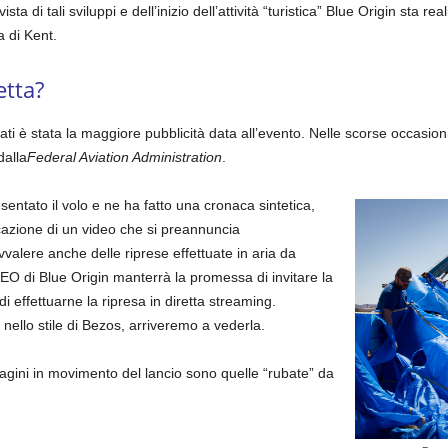
a di tali sviluppi e dell’inizio dell’attività “turistica” Blue Origin sta rea
 di Kent.
etta?
sati è stata la maggiore pubblicità data all’evento. Nelle scorse occasioni 
dalla
Federal Aviation Administration
.
esentato il volo e ne ha fatto una cronaca sintetica,
azione di un video che si preannuncia
valere anche delle riprese effettuate in aria da
CEO di Blue Origin manterrà la promessa di invitare la
 effettuarne la ripresa in diretta streaming.
, nello stile di Bezos, arriveremo a vederla.
mmagini in movimento del lancio sono quelle “rubate” da