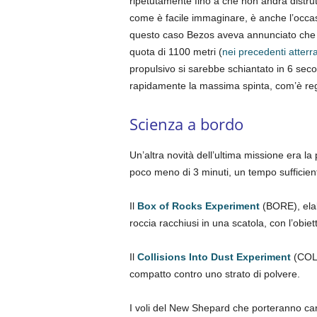
ripetutamente fino a che non andrà distrut
come è facile immaginare, è anche l’occas
questo caso Bezos aveva annunciato che l’
quota di 1100 metri (
nei precedenti atter
propulsivo si sarebbe schiantato in 6 sec
rapidamente la massima spinta, com’è re
Scienza a bordo
Un’altra novità dell’ultima missione era l
poco meno di 3 minuti, un tempo sufficiente
Il
Box of Rocks Experiment
(BORE), elab
roccia racchiusi in una scatola, con l’obie
Il
Collisions Into Dust Experiment
(COLL
compatto contro uno strato di polvere.
I voli del New Shepard che porteranno cari