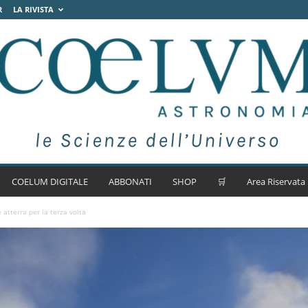
R
LA RIVISTA
COELUM DIGITALE
ABBONATI
SHOP
🛒
Area Riservata
 atterra per la terza volta