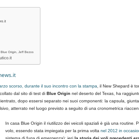
s.it
 Blue Origin, Jeff Bezos
tico.it
news.it
rzo scorso, durante il suo incontro con la stampa
, il New Shepard è tor
ollato dal sito di test di
Blue Origin
nel deserto del Texas, ha raggiunto 
ientrato, dopo essersi separato nei suoi componenti: la capsula, giunta
lsivo, atterrato nel luogo previsto a seguito di una cronometrica riacce
In casa Blue Origin il riutilizzo dei veicoli spaziali è già una routine. 
volo, essendo stata impiegata per la prima volta
nel 2012 in occasi
sistema di fuga di emergenza); ieri
la storia dei voli precedenti e