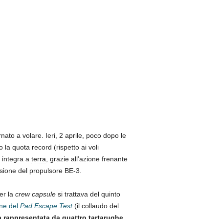
nato a volare. Ieri, 2 aprile, poco dopo le
la quota record (rispetto ai voli
 integra a
terra
, grazie all’azione frenante
nsione del propulsore BE-3.
Per la
crew capsule
si trattava del quinto
one del
Pad Escape Test
(il collaudo del
ra rappresentata da quattro tartarughe
,