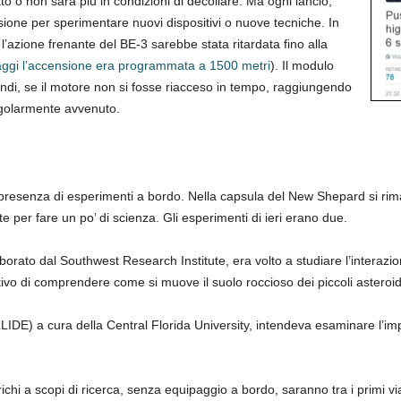
to o non sarà più in condizioni di decollare. Ma ogni lancio,
ione per sperimentare nuovi dispositivi o nuove tecniche. In
azione frenante del BE-3 sarebbe stata ritardata fino alla
raggi l’accensione era programmata a 1500 metri
). Il modulo
ondi, se il motore non si fosse riacceso in tempo, raggiungendo
golarmente avvenuto.
a presenza di esperimenti a bordo. Nella capsula del New Shepard si rim
 per fare un po’ di scienza. Gli esperimenti di ieri erano due.
orato dal Southwest Research Institute, era volto a studiare l’interazi
ttivo di comprendere come si muove il suolo roccioso dei piccoli asteroid
IDE) a cura della Central Florida University, intendeva esaminare l’imp
chi a scopi di ricerca, senza equipaggio a bordo, saranno tra i primi v