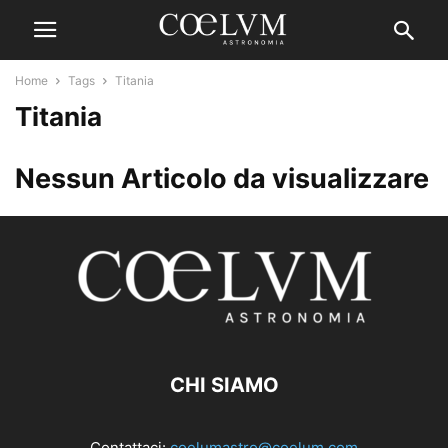
Home
Tags
Titania
Titania
Nessun Articolo da visualizzare
CHI SIAMO
Contattaci:
coelumastro@coelum.com