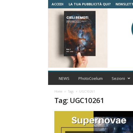
ACCEDI
LA TUA PUBBLICITÀ QUI?
NEWSLET
C
o
NEWS
PhotoCoelum
Sezioni
e
l
Home
Tags
UGC10261
u
Tag: UGC10261
m
A
s
t
r
o