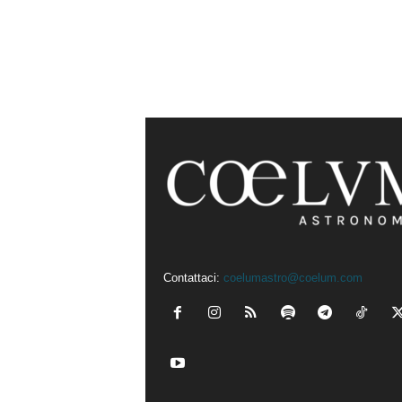
Contattaci:
coelumastro@coelum.com