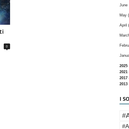
June 
May (
April 
ti
March
Febru
0
Janua
2025 
2021 
2017 
2013 
I S
#
#A