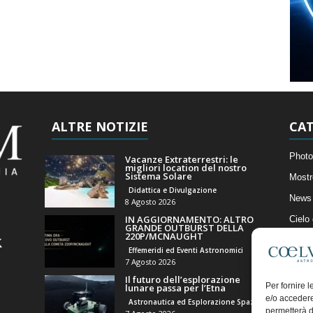
ALTRE NOTIZIE
CAT
Photo
Vacanze Extraterrestri: le
migliori location del nostro
Sistema Solare
Mostr
Didattica e Divulgazione
News 
8 Agosto 2026
IN AGGIORNAMENTO: ALTRO
Cielo
GRANDE OUTBURST DELLA
220P/MCNAUGHT
Astro
Effemeridi ed Eventi Astronomici
Artico
7 Agosto 2026
Il futuro dell’esplorazione
Il Bl
Per fornire 
lunare passa per l’Etna
e/o accedere
Astronautica ed Esplorazione Spaziale
permetterà d