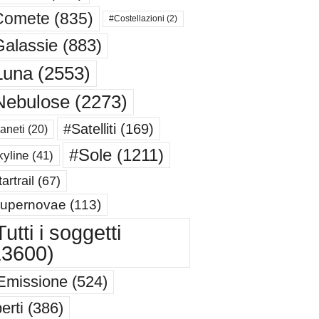
Comete
(835)
#Costellazioni
(2)
alassie
(883)
Luna
(2553)
Nebulose
(2273)
#Satelliti
(169)
aneti
(20)
#Sole
(1211)
yline
(41)
artrail
(67)
upernovae
(113)
utti i soggetti
13600)
Emissione
(524)
erti
(386)