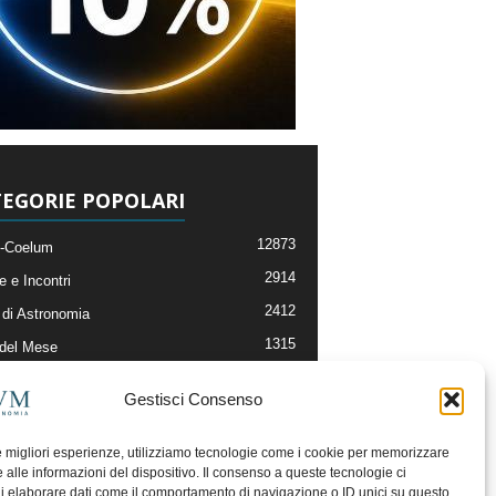
EGORIE POPOLARI
12873
-Coelum
2914
e e Incontri
2412
di Astronomia
1315
 del Mese
365
nomia, Astrofisica e Cosmologia
Gestisci Consenso
268
li e Risorse On-Line
192
og della Redazione
le migliori esperienze, utilizziamo tecnologie come i cookie per memorizzare
 alle informazioni del dispositivo. Il consenso a queste tecnologie ci
i elaborare dati come il comportamento di navigazione o ID unici su questo