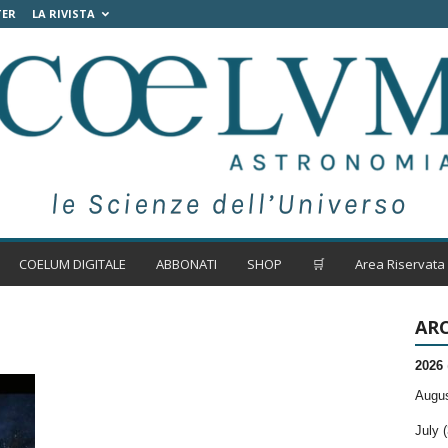
TER
LA RIVISTA
COELUM DIGITALE
ABBONATI
SHOP
🛒
Area Riservata
ARC
2026
Augus
July (