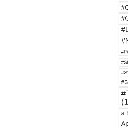
#
#G
#
#
#Pi
#Sk
#St
#S
#T
(
a 
Ap