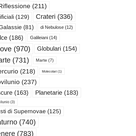
Riflessione
(211)
Crateri
(336)
ificiali
(129)
 Galassie
(81)
di Nebulose
(12)
lce
(186)
Galileiani
(14)
iove
(970)
Globulari
(154)
rte
(731)
Marte
(7)
rcurio
(218)
Molecolari
(1)
vilunio
(237)
cure
(163)
Planetarie
(183)
ilunio
(3)
sti di Supernovae
(125)
turno
(740)
enere
(783)