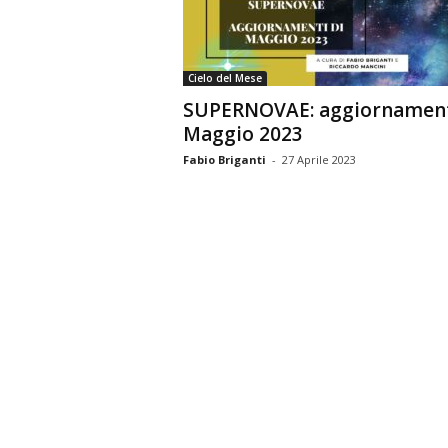
n
o
m
Cielo del Mese
i
SUPERNOVAE: aggiornamen
a
Maggio 2023
Fabio Briganti
-
27 Aprile 2023