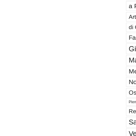
a 
Art
di
Fa
G
Ma
Me
No
Os
Plen
Re
Sa
V