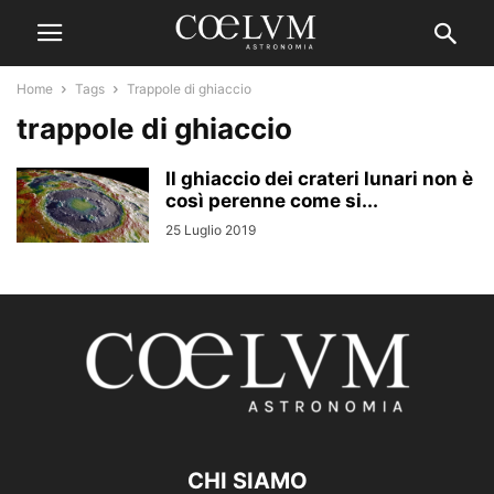
Home
Tags
Trappole di ghiaccio
trappole di ghiaccio
Il ghiaccio dei crateri lunari non è
così perenne come si...
25 Luglio 2019
CHI SIAMO