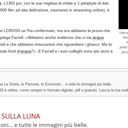
a
. L’LRO poi, con le sue migliaia di orbite e 1 petabyte di dati
00.000 film ad alta definizione, trasmessi in streaming online), è
i e LCROSS ce l’ha confermato, ma ora abbiamo la prova che
Una an
 spiega Farrell. «Abbiamo anche evidenze che ci sia
acqua
nel 
P
oidi e che abbiamo misurazioni che riguardano i ghiacci. Ma la
primo 
ste fonti
d
’
acqua
?». E Farrell e i suoi colleghi sono più vicini a
poi 
 La Storia, le Persone, le Emozioni… e tutte le immagini più belle.
è online, come sempre in formato digitale, pdf e gratuito. Lascia la tua mail 
 SULLA LUNA
ioni… e tutte le immagini più belle.