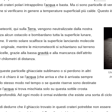
 crateri polari intrappolino l’
acqua
e basta. Ma ci sono particelle di ve
e si verificano in genere a temperature superficiali più calde. Questo 
eteoriti, qui sulla
Terra
, vengono neutralizzate dalla nostra
za alcun ostacolo e bombardano tutta la superficie lunare,
ne. Il vento solare scalfisce la superficie lanciando molecole
 originale, mentre le micrometeoriti si schiantano sul terreno
icelle, grazie alla bassa
gravità
e alla mancanza dell’attrito
 chilometri di distanza.
queste particelle ghiacciate sublimano o si perdono in altri
Una
 è chiaro è se l’
acqua
(che arriva e che è arrivata sempre
pa
 allo stesso modo nel tempo o se queste riserve sono destinate
 l’
acqua
si trova mischiata solo su questa sottile crosta
 profondità. Ad ogni modo è ormai evidente che esiste una sorta di ciclo 
 di dedurre che il ghiaccio trovato in questi crateri potrebbe non esse