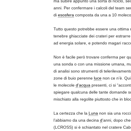
ma subire appunto una sorta di riciclo, se
anni. Per confermare i calcoli del team se
di
esosfera
composta da una a 10 molec
Tutto questo potrebbe essere una ottima 
tenebre ghiacciate dei crateri per estrarre 
ad energia solare, e potendo magari racc
Non è facile però trovare conferma per ques
una sonda o con una missione umana, ma se
di analisi sono strumenti di telerilevamento
zone di buio perenne
luce
non ce n’è. Quin
le molecole
d
’
acqua
presenti, ci si “accont
spiegare qualcuna delle tante domande s
mischiato alla regolite piuttosto che in bl
La certezza che la
Luna
non sia una rocci
l’abbiamo da una decina
d
’anni, dopo che
(LCROSS) si è schiantato nel cratere Cabeu