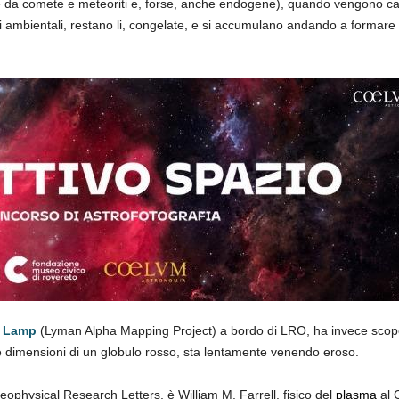
ate da comete e meteoriti e, forse, anche endogene), quando vengono ca
nti ambientali, restano li, congelate, e si accumulano andando a formare
o Lamp
(Lyman Alpha Mapping Project) a bordo di LRO, ha invece scopert
lle dimensioni di un globulo rosso, sta lentamente venendo eroso.
eophysical Research Letters, è William M. Farrell. fisico del
plasma
al 