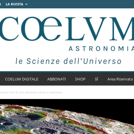
R
LA RIVISTA
COELUM DIGITALE
ABBONATI
SHOP
🛒
Area Riservata
ri lunari non è così perenne come si pensava