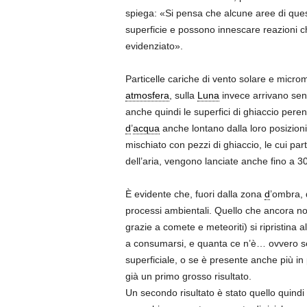
spiega: «Si pensa che alcune aree di questi
superficie e possono innescare reazioni ch
evidenziato».
Particelle cariche di vento solare e microm
atmosfera
, sulla
Luna
invece arrivano sen
anche quindi le superfici di ghiaccio peren
d
’
acqua
anche lontano dalla loro posizioni
mischiato con pezzi di ghiaccio, le cui part
dell’aria, vengono lanciate anche fino a 30
È evidente che, fuori dalla zona
d
’ombra, 
processi ambientali. Quello che ancora non
grazie a comete e meteoriti) si ripristina
a consumarsi, e quanta ce n’è… ovvero se
superficiale, o se è presente anche più in
già un primo grosso risultato.
Un secondo risultato è stato quello quindi