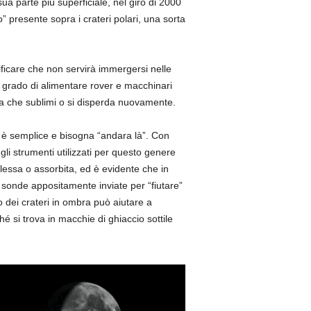
a parte più superficiale, nel giro di 2000
 presente sopra i crateri polari, una sorta
nificare che non servirà immergersi nelle
 grado di alimentare rover e macchinari
a che sublimi o si disperda nuovamente.
on è semplice e bisogna “andara là”. Con
i strumenti utilizzati per questo genere
flessa o assorbita, ed è evidente che in
e sonde appositamente inviate per “fiutare”
no dei crateri in ombra può aiutare a
 si trova in macchie di ghiaccio sottile