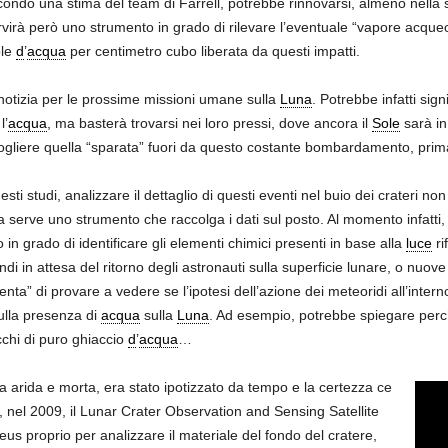
condo una stima del team di Farrell, potrebbe rinnovarsi, almeno nella su
rvirà però uno strumento in grado di rilevare l’eventuale “vapore acqueo”
ole
d
’
acqua
per centimetro cubo liberata da questi impatti.
notizia per le prossime missioni umane sulla
Luna
. Potrebbe infatti sig
l’
acqua
, ma basterà trovarsi nei loro pressi, dove ancora il
Sole
sarà in
ogliere quella “sparata” fuori da questo costante bombardamento, prim
ti studi, analizzare il dettaglio di questi eventi nel buio dei crateri n
rve uno strumento che raccolga i dati sul posto. Al momento infatti, gl
 in grado di identificare gli elementi chimici presenti in base alla
luce
ri
di in attesa del ritorno degli astronauti sulla superficie lunare, o nuov
enta” di provare a vedere se l’ipotesi dell’azione dei meteoridi all’inter
ulla presenza di
acqua
sulla
Luna
. Ad esempio, potrebbe spiegare perché
occhi di puro ghiaccio
d
’
acqua
…
a arida e morta, era stato ipotizzato da tempo e la certezza ce
, nel 2009, il Lunar Crater Observation and Sensing Satellite
s proprio per analizzare il materiale del fondo del cratere,