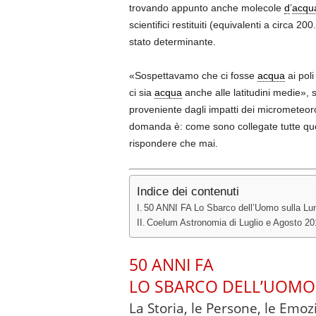
trovando appunto anche molecole
d
’
acqu
scientifici restituiti (equivalenti a circa 2
stato determinante.
«Sospettavamo che ci fosse
acqua
ai pol
ci sia
acqua
anche alle latitudini medie»,
proveniente dagli impatti dei micrometeor
domanda è: come sono collegate tutte que
rispondere che mai.
Indice dei contenuti
50 ANNI FA Lo Sbarco dell’Uomo sulla Luna
Coelum Astronomia di Luglio e Agosto 2019 
50 ANNI FA
LO SBARCO DELL’UOMO
La Storia, le Persone, le Emoz