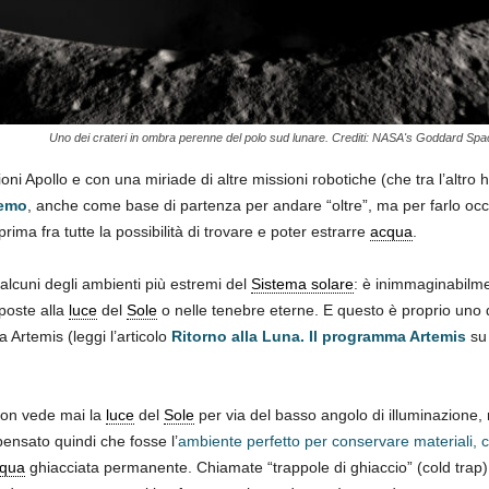
Uno dei crateri in ombra perenne del polo sud lunare. Crediti: NASA's Goddard Spa
oni Apollo e con una miriade di altre missioni robotiche (che tra l’altro 
remo
, anche come base di partenza per andare “oltre”, ma per farlo occo
rima fra tutte la possibilità di trovare e poter estrarre
acqua
.
alcuni degli ambienti più estremi del
Sistema solare
: è inimmaginabilme
poste alla
luce
del
Sole
o nelle tenebre eterne. E questo è proprio uno de
 Artemis (leggi l’articolo
Ritorno alla Luna. Il programma Artemis
su 
 non vede mai la
luce
del
Sole
per via del basso angolo di illuminazione,
pensato quindi che fosse l’
ambiente perfetto per conservare materiali, c
qua
ghiacciata permanente. Chiamate “trappole di ghiaccio” (cold trap)