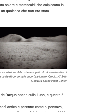
nto solare e meteoroidi che colpiscono la
è un qualcosa che non era stato
 simulazione del costante impatto di micrometeoriti e di
rticelle disperse sulla superficie lunare. Crediti: NASA's
Goddard Space Flight Center
dell’
acqua
anche sulla
Luna
, e questo è
re così antico e perenne come si pensava,