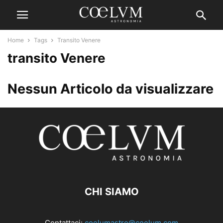
Home
Tags
Transito Venere
transito Venere
Nessun Articolo da visualizzare
CHI SIAMO
Contattaci:
coelumastro@coelum.com