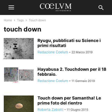
Home
Tags
Touch down
touch down
Ryugu, pubblicati su Science i
primi risultati
Redazione Coelum
-
22 Marzo 2019
Hayabusa 2. Touchdown per il 18
febbraio.
Redazione Coelum
-
11 Gennaio 2019
Touch down per Samantha! Le
prime foto del rientro
Roberta Zabotti
-
11 Giugno 2015