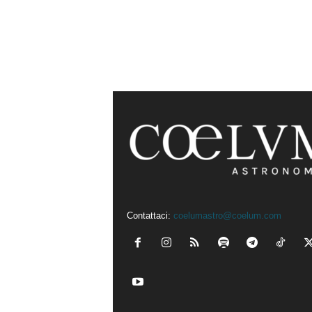
Contattaci:
coelumastro@coelum.com