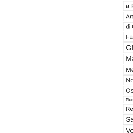
a 
Art
di
Fa
G
Ma
Me
No
Os
Plen
Re
Sa
V