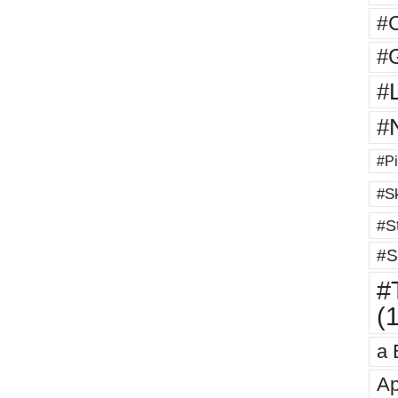
#
#G
#
#
#Pi
#Sk
#St
#S
#T
(
a 
Ap