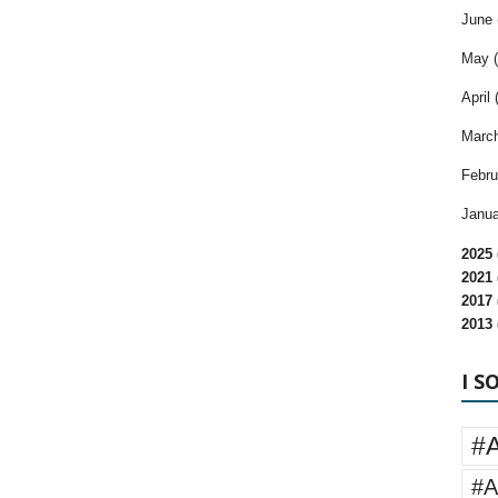
June 
May (
April 
March
Febru
Janua
2025 
2021 
2017 
2013 
I S
#
#A