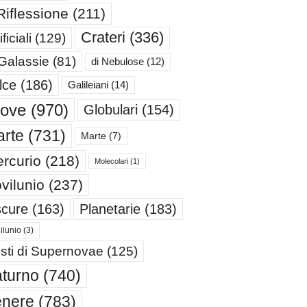
Riflessione
(211)
Crateri
(336)
ificiali
(129)
 Galassie
(81)
di Nebulose
(12)
lce
(186)
Galileiani
(14)
iove
(970)
Globulari
(154)
rte
(731)
Marte
(7)
rcurio
(218)
Molecolari
(1)
vilunio
(237)
cure
(163)
Planetarie
(183)
ilunio
(3)
sti di Supernovae
(125)
turno
(740)
enere
(783)