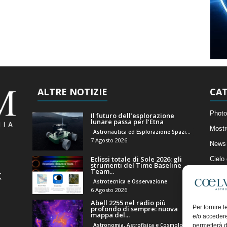
ALTRE NOTIZIE
CAT
Photo
Il futuro dell’esplorazione
lunare passa per l’Etna
Mostr
Astronautica ed Esplorazione Spaziale
7 Agosto 2026
News 
Eclissi totale di Sole 2026: gli
Cielo
strumenti del Time Baseline
Team...
Astro
Astrotecnica e Osservazione
Artico
6 Agosto 2026
Abell 2255 nel radio più
Il Bl
Per fornire 
profondo di sempre: nuova
mappa del...
e/o accedere
Astronomia, Astrofisica e Cosmologia
permetterà d