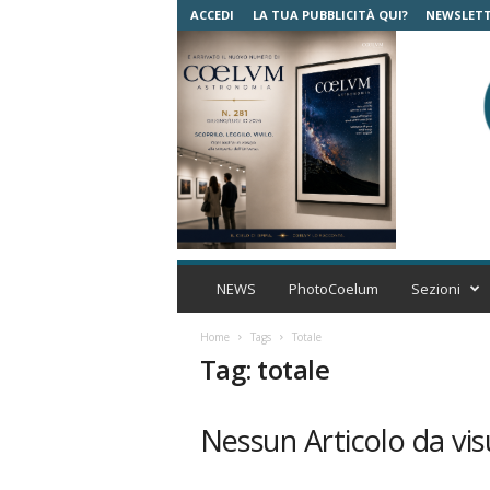
ACCEDI
LA TUA PUBBLICITÀ QUI?
NEWSLET
C
o
NEWS
PhotoCoelum
Sezioni
e
l
Home
Tags
Totale
u
Tag: totale
m
A
s
Nessun Articolo da vis
t
r
o