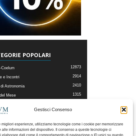
EGORIE POPOLARI
12873
-Coelum
2914
e e Incontri
2410
di Astronomia
1315
 del Mese
365
nomia, Astrofisica e Cosmologia
Gestisci Consenso
268
li e Risorse On-Line
192
og della Redazione
le migliori esperienze, utilizziamo tecnologie come i cookie per memorizzare
 alle informazioni del dispositivo. Il consenso a queste tecnologie ci
i elaborare dati come il comportamento di navigazione o ID unici su questo