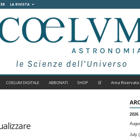
TER
LA RIVISTA
COELUM DIGITALE
ABBONATI
SHOP
🛒
Area Riservata
ARC
2026
ualizzare
Augus
July (