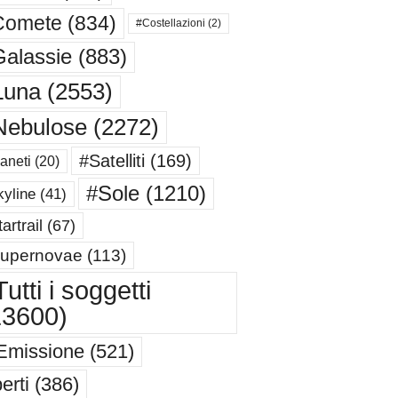
Comete
(834)
#Costellazioni
(2)
alassie
(883)
Luna
(2553)
Nebulose
(2272)
#Satelliti
(169)
aneti
(20)
#Sole
(1210)
yline
(41)
artrail
(67)
upernovae
(113)
utti i soggetti
13600)
Emissione
(521)
erti
(386)