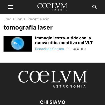
Home
Tags
Tomografia laser
tomografia laser
Immagini extra-nitide con la
nuova ottica adattiva del VLT
Redazione Coelum
-
19 Luglio 2018
CHI SIAMO