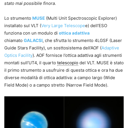
stato mai possibile finora.
Lo strumento
MUSE
(Multi Unit Spectroscopic Explorer)
installato sul VLT (
Very Large Telescope
e) dell’ESO
funziona con un modulo di
ottica adattiva
chiamato
GALACSI
, che sfrutta lo strumento 4LGSF (Laser
Guide Stars Facility), un sosttosistema dell’AOF (
Adaptive
Optics Facility
). AOF fornisce l’ottica adattiva agli strumenti
montati sull’UT4, il quarto
telescopio
del VLT. MUSE è stato
il primo strumento a usufruire di questa ottica e ora ha due
diverse modalità di ottica adattiva: a campo largo (Wide
Field Mode) o a campo stretto (Narrow Field Mode).