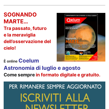
SOGNANDO
MARTE…
Tra passato, futuro
e la meraviglia
dell’osservazione del
cielo!
Coelum
È online
Astronomia di luglio e agosto
Come sempre
in formato
digitale e gratuito.