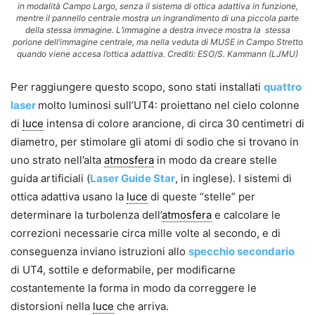
in modalità Campo Largo, senza il sistema di ottica adattiva in funzione,
mentre il pannello centrale mostra un ingrandimento di una piccola parte
della stessa immagine. L’immagine a destra invece mostra la stessa
porione dell’immagine centrale, ma nella veduta di MUSE in Campo Stretto
quando viene accesa l’ottica adattiva. Crediti: ESO/S. Kammann (LJMU)
Per raggiungere questo scopo, sono stati installati
quattro
laser
molto luminosi sull’UT4: proiettano nel cielo colonne
di
luce
intensa di colore arancione, di circa 30 centimetri di
diametro, per stimolare gli atomi di sodio che si trovano in
uno strato nell’alta
atmosfera
in modo da creare stelle
guida artificiali (
Laser Guide Star
, in inglese). I sistemi di
ottica adattiva usano la
luce
di queste “stelle” per
determinare la turbolenza dell’
atmosfera
e calcolare le
correzioni necessarie circa mille volte al secondo, e di
conseguenza inviano istruzioni allo
specchio secondario
di UT4, sottile e deformabile, per modificarne
costantemente la forma in modo da correggere le
distorsioni nella
luce
che arriva.