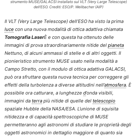
strumento MUSE/GALACSI installato sul VLT (Very Large Telescope)
dell’ESO. Crediti: ESO/P. Weilbacher (AIP)
Il VLT (Very Large Telescope) dell’ESO ha visto la prima
luce
con una nuova modalità di ottica adattiva chiamata
Tomografia Laser
È e con questa ha ottenuto delle
immagini di prova straordinariamente nitide del
pianeta
Nettuno, di alcuni ammassi di stelle e di altri oggetti. Il
pionieristico strumento MUSE usato nella modalità a
Campo Stretto, con il modulo di ottica adattiva GALACSI,
può ora sfruttare questa nuova tecnica per correggere gli
effetti della turbolenza a diverse altitudini nell’
atmosfera
. È
possibile ora catturare, a lunghezze
d
’onda visibili,
immagini da
terra
più nitide di quelle del
telescopio
spaziale Hubble della NASA/ESA. L’unione di squisita
nitidezza e di capacità spettroscopiche di MUSE
permetteranno agli astronomi di studiare le proprietà degli
oggetti astronomici in dettaglio maggiore di quanto sia