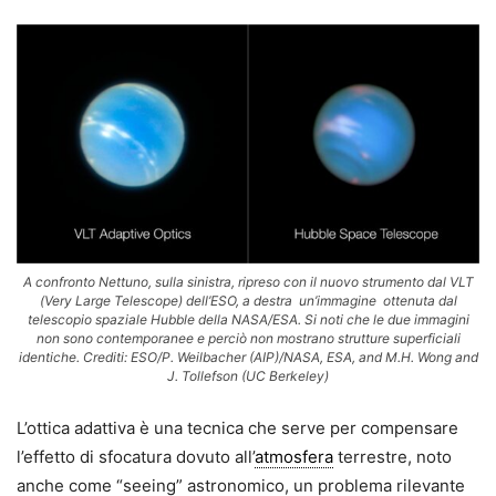
A confronto Nettuno, sulla sinistra, ripreso con il nuovo strumento dal VLT
(Very Large Telescope) dell’ESO, a destra un’immagine ottenuta dal
telescopio spaziale Hubble della NASA/ESA. Si noti che le due immagini
non sono contemporanee e perciò non mostrano strutture superficiali
identiche. Crediti: ESO/P. Weilbacher (AIP)/NASA, ESA, and M.H. Wong and
J. Tollefson (UC Berkeley)
L’ottica adattiva è una tecnica che serve per compensare
l’effetto di sfocatura dovuto all’
atmosfera
terrestre, noto
anche come “seeing” astronomico, un problema rilevante