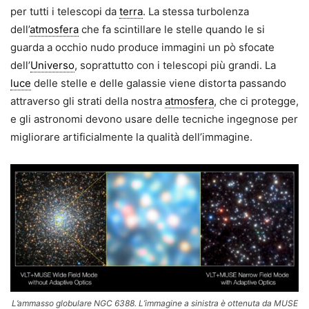
per tutti i telescopi da
terra
. La stessa turbolenza
dell’
atmosfera
che fa scintillare le stelle quando le si
guarda a occhio nudo produce immagini un pò sfocate
dell’
Universo
, soprattutto con i telescopi più grandi. La
luce
delle stelle e delle galassie viene distorta passando
attraverso gli strati della nostra
atmosfera
, che ci protegge,
e gli astronomi devono usare delle tecniche ingegnose per
migliorare artificialmente la qualità dell’immagine.
L’ammasso globulare NGC 6388. L’immagine a sinistra è ottenuta da MUSE