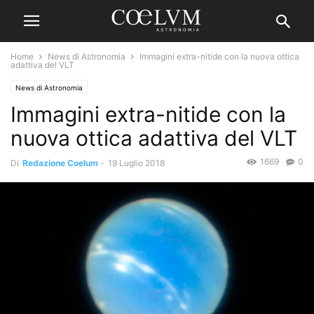
Home
News di Astronomia
Immagini extra-nitide con la nuova ottica
adattiva del VLT
News di Astronomia
Immagini extra-nitide con la
nuova ottica adattiva del VLT
1669
0
Di
Redazione Coelum
-
19 Luglio 2018