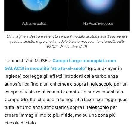
L’immagine a destra è ottenuta senza il modulo di ottica adattiva, mentre
quella a sinistra dopo che il modulo è stato messo in funzione. Crediti:
ESO/P. Weilbacher (AIP)
La modalità di MUSE a
Campo Largo accoppiata con
GALACSI in modalità “strato-al-suolo”
(ground-layer in
inglese) corregge gli effetti introdotti dalla turbolenza
atmosferica fino a un chilometro sopra il
telescopio
per un
campo di vista relativamente ampio. La nuova modalità a
Campo Stretto, che usa la tomografia laser, corregge quasi
tutta la turbolenza atmosferica sopra il
telescopio
per
creare immagini molto più nitide, ma su una zona più
piccola di cielo.