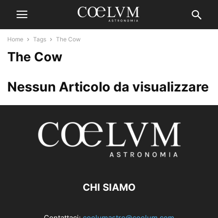
Home
Tags
The Cow
The Cow
Nessun Articolo da visualizzare
CHI SIAMO
Contattaci:
coelumastro@coelum.com