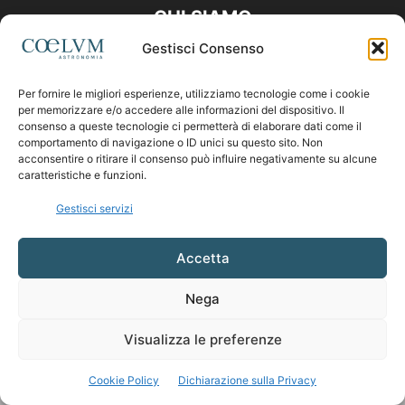
CHI SIAMO
Gestisci Consenso
Contattaci:
coelumastro@coelum.com
Per fornire le migliori esperienze, utilizziamo tecnologie come i cookie
per memorizzare e/o accedere alle informazioni del dispositivo. Il
SEGUICI
consenso a queste tecnologie ci permetterà di elaborare dati come il
comportamento di navigazione o ID unici su questo sito. Non
acconsentire o ritirare il consenso può influire negativamente su alcune
caratteristiche e funzioni.
Gestisci servizi
Accetta
Nega
Visualizza le preferenze
Cookie Policy
Dichiarazione sulla Privacy