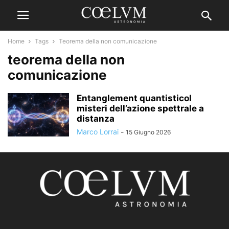
Home
Tags
Teorema della non comunicazione
teorema della non
comunicazione
Entanglement quantisticoI
misteri dell’azione spettrale a
distanza
Marco Lorrai
-
15 Giugno 2026