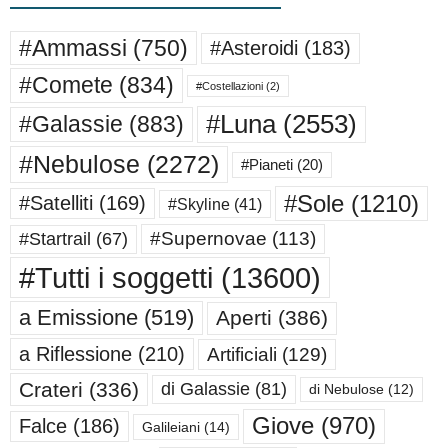
#Ammassi
(750)
#Asteroidi
(183)
#Comete
(834)
#Costellazioni
(2)
#Luna
(2553)
#Galassie
(883)
#Nebulose
(2272)
#Pianeti
(20)
#Sole
(1210)
#Satelliti
(169)
#Skyline
(41)
#Supernovae
(113)
#Startrail
(67)
#Tutti i soggetti
(13600)
a Emissione
(519)
Aperti
(386)
a Riflessione
(210)
Artificiali
(129)
Crateri
(336)
di Galassie
(81)
di Nebulose
(12)
Giove
(970)
Falce
(186)
Galileiani
(14)