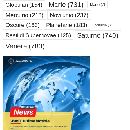
Marte
(731)
Globulari
(154)
Marte
(7)
Mercurio
(218)
Novilunio
(237)
Oscure
(163)
Planetarie
(183)
Plenilunio
(3)
Saturno
(740)
Resti di Supernovae
(125)
Venere
(783)