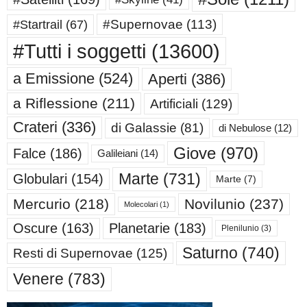
#Supernovae
(113)
#Startrail
(67)
#Tutti i soggetti
(13600)
a Emissione
(524)
Aperti
(386)
a Riflessione
(211)
Artificiali
(129)
Crateri
(336)
di Galassie
(81)
di Nebulose
(12)
Giove
(970)
Falce
(186)
Galileiani
(14)
Marte
(731)
Globulari
(154)
Marte
(7)
Mercurio
(218)
Novilunio
(237)
Molecolari
(1)
Oscure
(163)
Planetarie
(183)
Plenilunio
(3)
Saturno
(740)
Resti di Supernovae
(125)
Venere
(783)