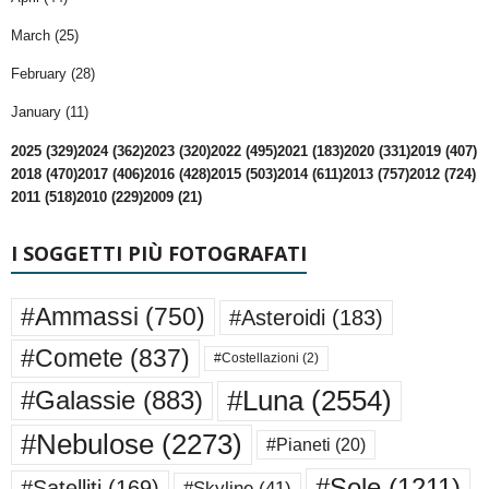
March (25)
February (28)
January (11)
2025 (329)
2024 (362)
2023 (320)
2022 (495)
2021 (183)
2020 (331)
2019 (407)
2018 (470)
2017 (406)
2016 (428)
2015 (503)
2014 (611)
2013 (757)
2012 (724)
2011 (518)
2010 (229)
2009 (21)
I SOGGETTI PIÙ FOTOGRAFATI
#Ammassi
(750)
#Asteroidi
(183)
#Comete
(837)
#Costellazioni
(2)
#Luna
(2554)
#Galassie
(883)
#Nebulose
(2273)
#Pianeti
(20)
#Sole
(1211)
#Satelliti
(169)
#Skyline
(41)