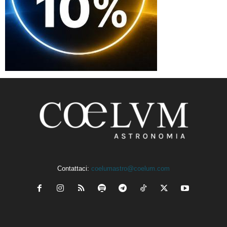
Contattaci:
coelumastro@coelum.com