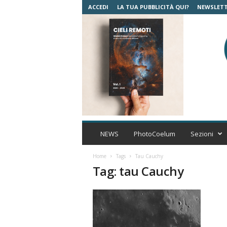
ACCEDI
LA TUA PUBBLICITÀ QUI?
NEWSLET
C
o
NEWS
PhotoCoelum
Sezioni
e
l
Home
Tags
Tau Cauchy
u
Tag: tau Cauchy
m
A
s
t
r
o