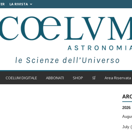
TER
LA RIVISTA
COELUM DIGITALE
ABBONATI
SHOP
🛒
Area Riservata
ARC
2026
Augus
July (