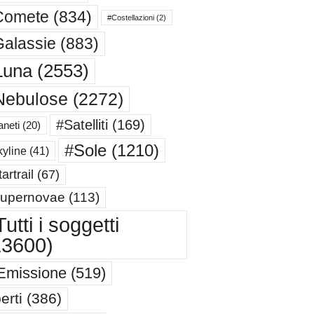
Comete
(834)
#Costellazioni
(2)
alassie
(883)
Luna
(2553)
Nebulose
(2272)
#Satelliti
(169)
aneti
(20)
#Sole
(1210)
yline
(41)
artrail
(67)
upernovae
(113)
utti i soggetti
13600)
Emissione
(519)
erti
(386)