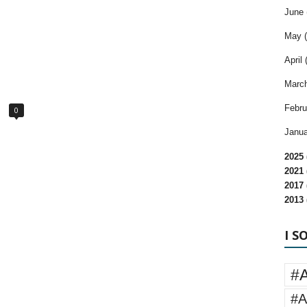
June 
May (
April 
March
Febru
0
Janua
2025 
2021 
2017 
2013 
I S
#
#A