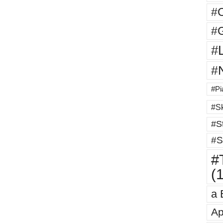
#
#G
#
#
#Pi
#Sk
#St
#S
#T
(
a 
Ap