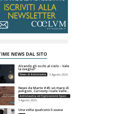
IME NEWS DAL SITO
Alzando gli occhi al cielo – Vale
la sveglia?
News di Astronomia
5 Agosto 2026
News da Marte #45: un mare di
poligoni, Curiosity risale Valle...
Astronautica ed Esplorazione Spaziale
5 Agosto 2026
Una volta qualcuno li usava