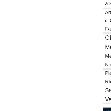
a 
Art
di 
Fa
G
Ma
Me
No
Pl
Re
Sa
V