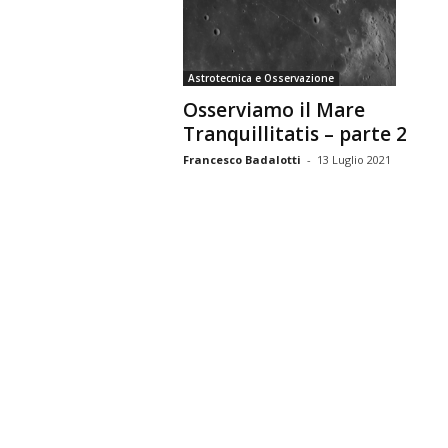
n
o
m
Astrotecnica e Osservazione
i
Osserviamo il Mare
a
Tranquillitatis – parte 2
Francesco Badalotti
-
13 Luglio 2021