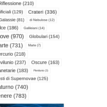
Riflessione
(210)
Crateri
(336)
ificiali
(129)
Galassie
(81)
di Nebulose
(12)
lce
(186)
Galileiani
(14)
iove
(970)
Globulari
(154)
rte
(731)
Marte
(7)
rcurio
(218)
Oscure
(163)
vilunio
(237)
anetarie
(183)
Plenilunio
(3)
sti di Supernovae
(125)
turno
(740)
enere
(783)