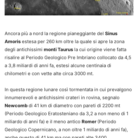
Ancora più a nord la regione pianeggiante del
Sinus
Amoris
estesa per 260 km oltre la quale si apre la zona
degli antichissimi
monti Taurus
la cui origine viene fatta
risalire al Periodo Geologico Pre Imbriano collocato da 4,5
a 3,8 miliardi di anni fa, estesi alcune centinaia di
chilometri e con vette alte circa 3000 mt.
In questa regione lunare così tormentata in cui prevalgono
innumerevoli e antichissimi crateri in rovina, segnalo
Newcomb
di 41 km di diametro con pareti di 2200 mt
(Periodo Geologico Eratosteniano da 3,2 a non meno di 1
miliardo di anni fa) e il meno antico
Romer
(Periodo
Geologico Copernicano, a non oltre 1 miliardo di anni fa),
anche questo di 41 km ma con pareti alte 3400.