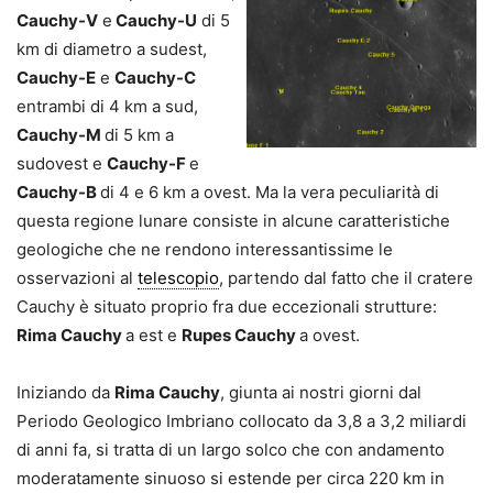
Cauchy-V
e
Cauchy-U
di 5
km di diametro a sudest,
Cauchy-E
e
Cauchy-C
entrambi di 4 km a sud,
Cauchy-M
di 5 km a
sudovest e
Cauchy-F
e
Cauchy-B
di 4 e 6 km a ovest. Ma la vera peculiarità di
questa regione lunare consiste in alcune caratteristiche
geologiche che ne rendono interessantissime le
osservazioni al
telescopio
, partendo dal fatto che il cratere
Cauchy è situato proprio fra due eccezionali strutture:
Rima Cauchy
a est e
Rupes Cauchy
a ovest.
Iniziando da
Rima Cauchy
, giunta ai nostri giorni dal
Periodo Geologico Imbriano collocato da 3,8 a 3,2 miliardi
di anni fa, si tratta di un largo solco che con andamento
moderatamente sinuoso si estende per circa 220 km in