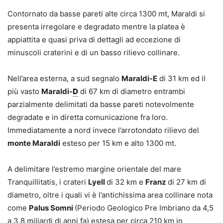
Contornato da basse pareti alte circa 1300 mt, Maraldi si
presenta irregolare e degradato mentre la platea è
appiattita e quasi priva di dettagli ad eccezione di
minuscoli craterini e di un basso rilievo collinare.
Nell’area esterna, a sud segnalo
Maraldi-E
di 31 km ed il
più vasto
Maraldi-
D
di 67 km di diametro entrambi
parzialmente delimitati da basse pareti notevolmente
degradate e in diretta comunicazione fra loro.
Immediatamente a nord invece l’arrotondato rilievo del
monte Maraldi
esteso per 15 km e alto 1300 mt.
A delimitare l’estremo margine orientale del mare
Tranquillitatis, i crateri
Lyell
di 32 km e
Franz
di 27 km di
diametro, oltre i quali vi è l’antichissima area collinare nota
come
Palus Somni
(Periodo Geologico Pre Imbriano da 4,5
a 3,8 miliardi di anni fa) estesa per circa 210 km in