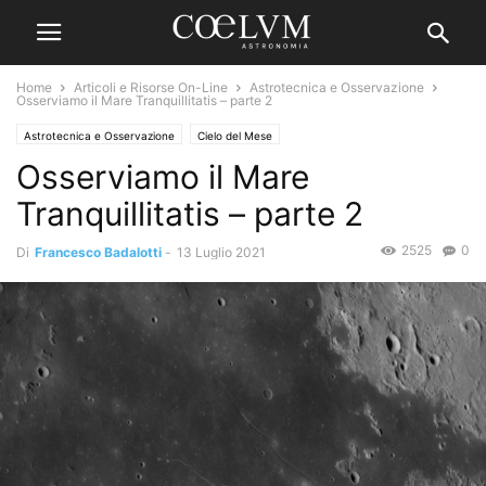
Home
Articoli e Risorse On-Line
Astrotecnica e Osservazione
Osserviamo il Mare Tranquillitatis – parte 2
Astrotecnica e Osservazione
Cielo del Mese
Osserviamo il Mare
Tranquillitatis – parte 2
2525
0
Di
Francesco Badalotti
-
13 Luglio 2021