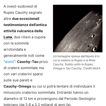
A ovest-sudovest di
Rupes Cauchy segnalo
altre
due eccezionali
testimonianze dell’antica
attività vulcanica della
Luna
, due rilievi a cupola
con la sommità
arrotondata e
generalmente noti come
Un'immagine ripresa dall'Apollo 8 in
cui si vedono la Rupes e la Rima
“
domi
“:
Cauchy-Tau
privo
Cauchy. Subito sotto la Rupes,
di cratere sommitale ma
Omega e Tau Cauchy. Crediti NASA
con vari craterini sparsi
sulle sue pareti e
Cauchy-Omega
su cui si potrà tentare di individuare il
minuscolo craterino sommitale. Entrambi hanno un
diametro di 12 km e provengono dal Periodo Geologico
Imbriano (da 3,8 a 3,2 miliardi di anni fa).