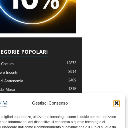
EGORIE POPOLARI
12873
-Coelum
2914
e e Incontri
2409
di Astronomia
1315
 del Mese
365
nomia, Astrofisica e Cosmologia
Gestisci Consenso
268
li e Risorse On-Line
192
og della Redazione
le migliori esperienze, utilizziamo tecnologie come i cookie per memorizzare
 alle informazioni del dispositivo. Il consenso a queste tecnologie ci
i elaborare dati come il comportamento di navigazione o ID unici su questo