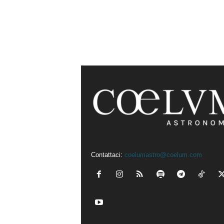
Contattaci:
coelumastro@coelum.com