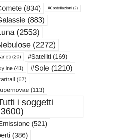
Comete
(834)
#Costellazioni
(2)
alassie
(883)
Luna
(2553)
Nebulose
(2272)
#Satelliti
(169)
aneti
(20)
#Sole
(1210)
yline
(41)
artrail
(67)
upernovae
(113)
utti i soggetti
13600)
Emissione
(521)
erti
(386)