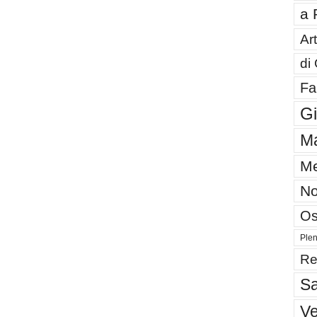
a 
Art
di
Fa
G
Ma
Me
No
Os
Plen
Re
Sa
V