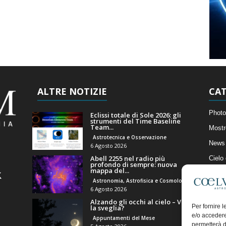
ALTRE NOTIZIE
CAT
Photo
Eclissi totale di Sole 2026: gli
strumenti del Time Baseline
Team...
Mostr
Astrotecnica e Osservazione
News 
6 Agosto 2026
Abell 2255 nel radio più
Cielo
profondo di sempre: nuova
mappa del...
Astro
Astronomia, Astrofisica e Cosmologia
Artico
6 Agosto 2026
Alzando gli occhi al cielo – Vale
Il Bl
Per fornire 
la sveglia?
e/o accedere
Appuntamenti del Mese
permetterà d