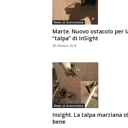
n
o
m
News di Astronomia
i
Marte. Nuovo ostacolo per l
a
“talpa” di InSight
28 Ottobre 2019
News di Astronomia
Insight. La talpa marziana s
bene