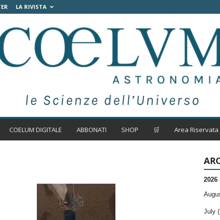
TER
LA RIVISTA
COELUM DIGITALE
ABBONATI
SHOP
🛒
Area Riservata
ARC
2026
Augus
July (