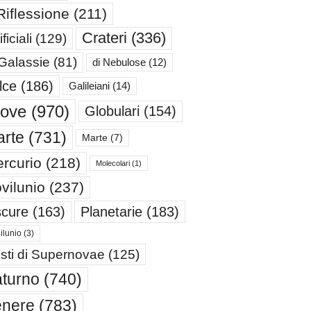
Riflessione
(211)
Crateri
(336)
ificiali
(129)
 Galassie
(81)
di Nebulose
(12)
lce
(186)
Galileiani
(14)
iove
(970)
Globulari
(154)
rte
(731)
Marte
(7)
rcurio
(218)
Molecolari
(1)
vilunio
(237)
cure
(163)
Planetarie
(183)
ilunio
(3)
sti di Supernovae
(125)
turno
(740)
enere
(783)