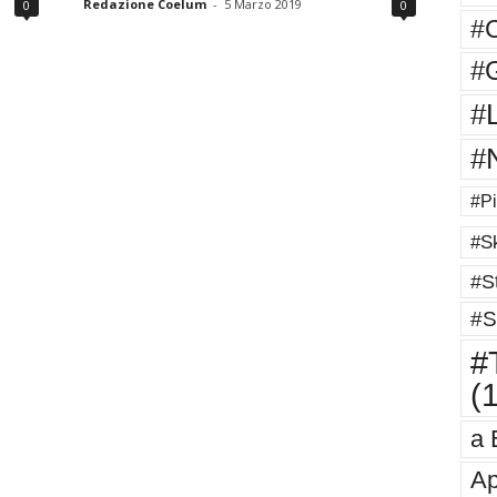
Redazione Coelum
-
5 Marzo 2019
0
0
#
#G
#
#
#Pi
#Sk
#St
#S
#T
(
a 
Ap