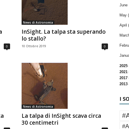
June 
May (
News di Astronomia
April 
a
InSight. La talpa sta superando
March
lo stallo?
Febru
10 Ottobre 2019
0
0
Janua
2025 
2021 
2017 
2013 
I S
News di Astronomia
#
ta
La talpa di InSight scava circa
30 centimetri
#A