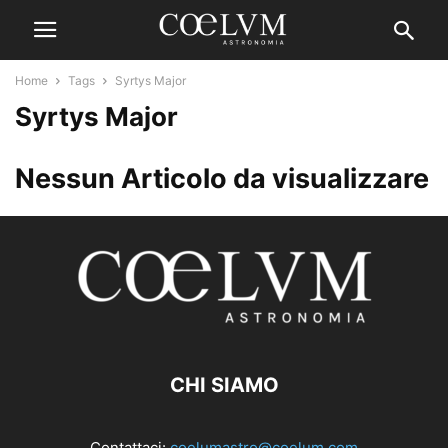
Home
Tags
Syrtys Major
Syrtys Major
Nessun Articolo da visualizzare
CHI SIAMO
Contattaci:
coelumastro@coelum.com