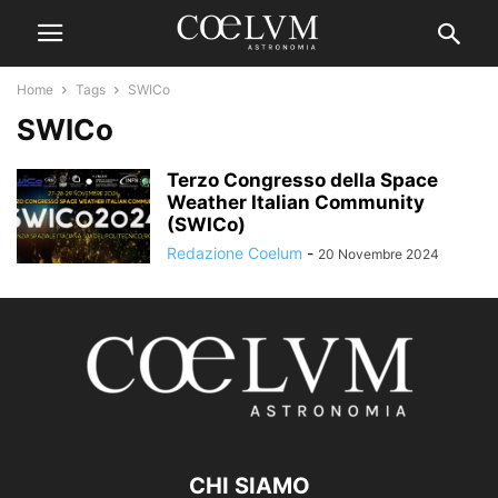
Home
Tags
SWICo
SWICo
Terzo Congresso della Space
Weather Italian Community
(SWICo)
Redazione Coelum
-
20 Novembre 2024
CHI SIAMO