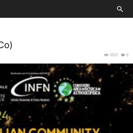
Co)
5527
0