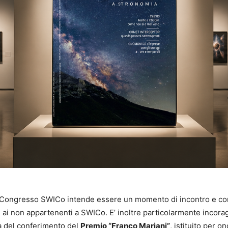
Congresso SWICo intende essere un momento di incontro e confr
ai non appartenenti a SWICo. E’ inoltre particolarmente incoragg
ità del conferimento del
Premio “Franco Mariani”
, istituito per o