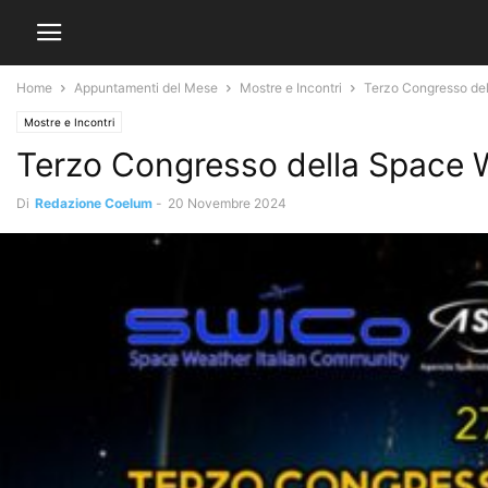
Home
Appuntamenti del Mese
Mostre e Incontri
Terzo Congresso del
Mostre e Incontri
Terzo Congresso della Space 
Di
Redazione Coelum
-
20 Novembre 2024