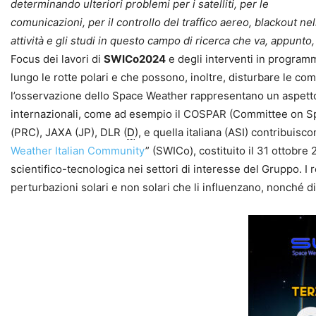
determinando ulteriori problemi per i satelliti, per le
comunicazioni, per il controllo del traffico aereo, blackout ne
attività e gli studi in questo campo di ricerca che va, appunt
Focus dei lavori di
SWICo2024
e degli interventi in programma
lungo le rotte polari e che possono, inoltre, disturbare le co
l’osservazione dello Space Weather rappresentano un aspetto ch
internazionali, come ad esempio il COSPAR (Committee on Sp
(PRC), JAXA (JP), DLR (
D
), e quella italiana (ASI) contribui
Weather Italian Community
” (SWICo), costituito il 31 ottobre
scientifico-tecnologica nei settori di interesse del Gruppo. I
perturbazioni solari e non solari che li influenzano, nonché di 