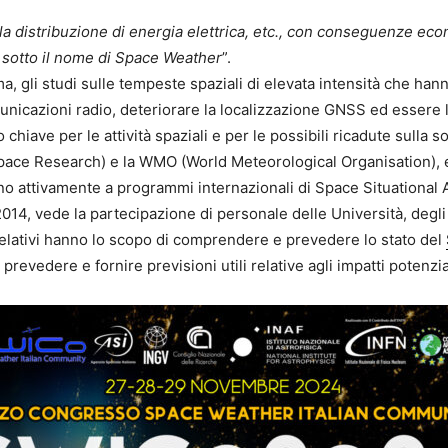
lla distribuzione di energia elettrica, etc., con conseguenze eco
o, sotto il nome di Space Weather
”.
, gli studi sulle tempeste spaziali di elevata intensità che hanno i
municazioni radio, deteriorare la localizzazione GNSS ed essere 
iave per le attività spaziali e per le possibili ricadute sulla s
ace Research) e la WMO (World Meteorological Organisation), 
scono attivamente a programmi internazionali di Space Situation
 2014, vede la partecipazione di personale delle Università, degl
 relativi hanno lo scopo di comprendere e prevedere lo stato del
prevedere e fornire previsioni utili relative agli impatti potenzia