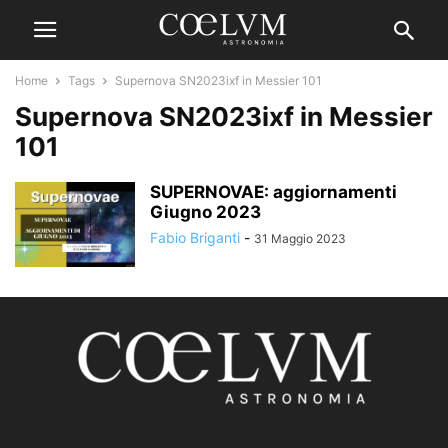
Home
Tags
Supernova SN2023ixf in Messier 101
Supernova SN2023ixf in Messier
101
SUPERNOVAE: aggiornamenti
Giugno 2023
Fabio Briganti
-
31 Maggio 2023