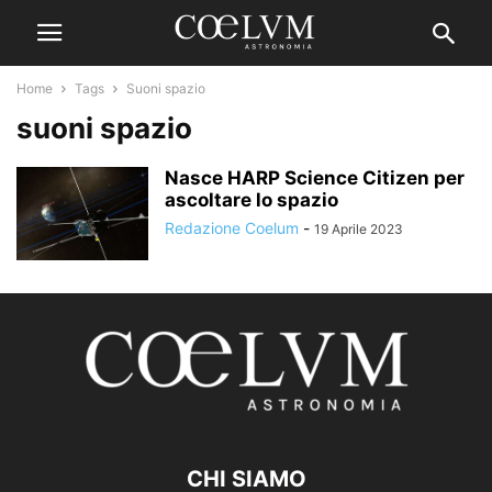
Home
Tags
Suoni spazio
suoni spazio
Nasce HARP Science Citizen per
ascoltare lo spazio
Redazione Coelum
-
19 Aprile 2023
CHI SIAMO