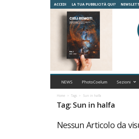
ACCEDI
LA TUA PUBBLICITÀ QUI?
NEWSLET
C
o
NEWS
PhotoCoelum
Sezioni
e
l
Home
Tags
Sun in halfa
u
Tag: Sun in halfa
m
A
s
Nessun Articolo da vis
t
r
o