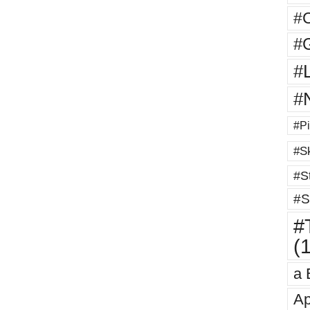
#
#G
#
#
#Pi
#Sk
#St
#S
#T
(
a 
Ap