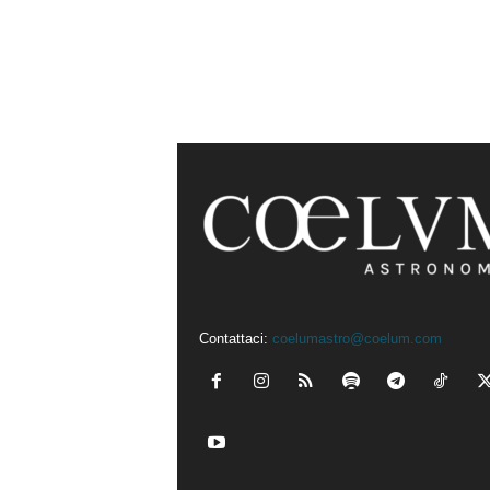
Contattaci:
coelumastro@coelum.com