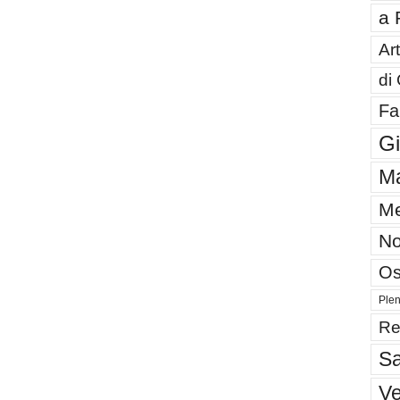
a 
Art
di
Fa
G
Ma
Me
No
Os
Plen
Re
Sa
V