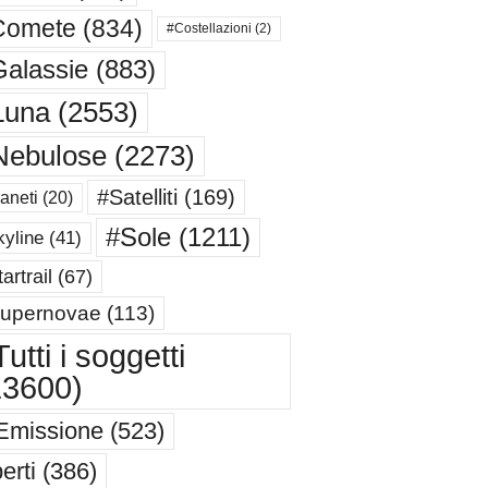
Comete
(834)
#Costellazioni
(2)
alassie
(883)
Luna
(2553)
Nebulose
(2273)
#Satelliti
(169)
aneti
(20)
#Sole
(1211)
yline
(41)
artrail
(67)
upernovae
(113)
utti i soggetti
13600)
Emissione
(523)
erti
(386)