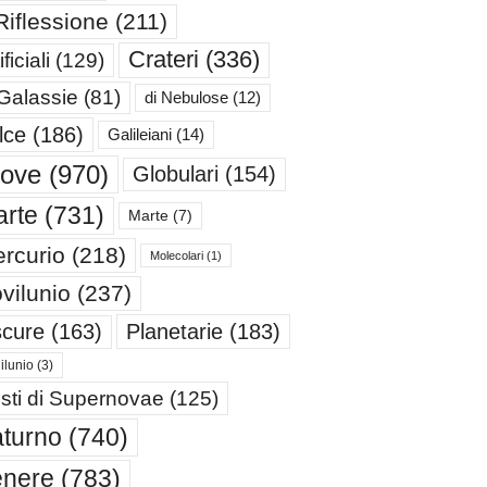
Riflessione
(211)
Crateri
(336)
ificiali
(129)
 Galassie
(81)
di Nebulose
(12)
lce
(186)
Galileiani
(14)
iove
(970)
Globulari
(154)
rte
(731)
Marte
(7)
rcurio
(218)
Molecolari
(1)
vilunio
(237)
cure
(163)
Planetarie
(183)
ilunio
(3)
sti di Supernovae
(125)
turno
(740)
enere
(783)