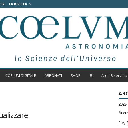
TER
LA RIVISTA
COELUM DIGITALE
ABBONATI
SHOP
🛒
Area Riservata
ARC
2026
ualizzare
Augus
July (