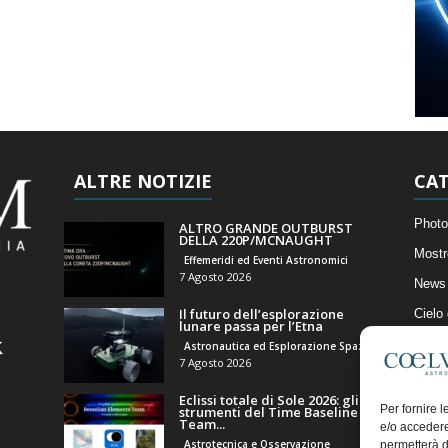
ALTRE NOTIZIE
CAT
Photo
ALTRO GRANDE OUTBURST
DELLA 220P/MCNAUGHT
Mostr
Effemeridi ed Eventi Astronomici
7 Agosto 2026
News 
Il futuro dell’esplorazione
Cielo
lunare passa per l’Etna
Astro
Astronautica ed Esplorazione Spaziale
7 Agosto 2026
Artico
Eclissi totale di Sole 2026: gli
Il Bl
Per fornire 
strumenti del Time Baseline
Team...
e/o accedere
Astrotecnica e Osservazione
permetterà d