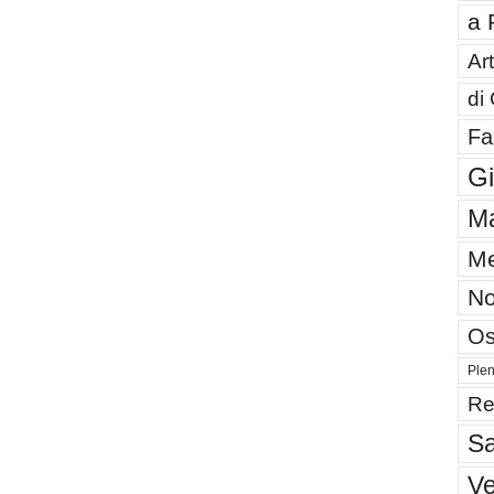
a 
Art
di
Fa
G
Ma
Me
No
Os
Plen
Re
Sa
V