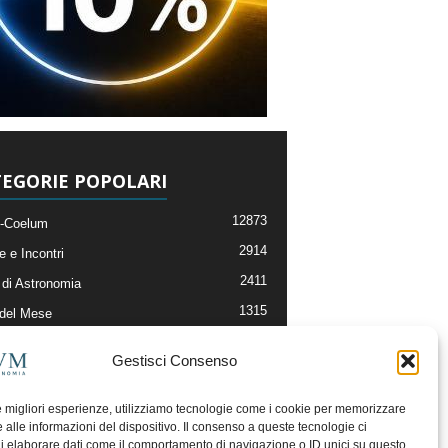
EGORIE POPOLARI
12873
-Coelum
2914
e e Incontri
2411
di Astronomia
1315
 del Mese
365
nomia, Astrofisica e Cosmologia
Gestisci Consenso
268
li e Risorse On-Line
192
og della Redazione
le migliori esperienze, utilizziamo tecnologie come i cookie per memorizzare
 alle informazioni del dispositivo. Il consenso a queste tecnologie ci
i elaborare dati come il comportamento di navigazione o ID unici su questo