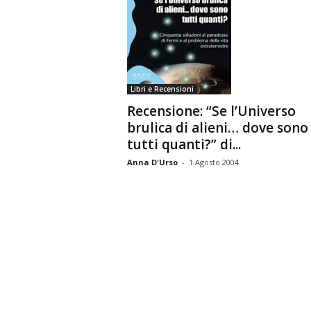
n
o
m
i
a
Libri e Recensioni
Recensione: “Se l’Universo
brulica di alieni… dove sono
tutti quanti?” di...
Anna D'Urso
-
1 Agosto 2004