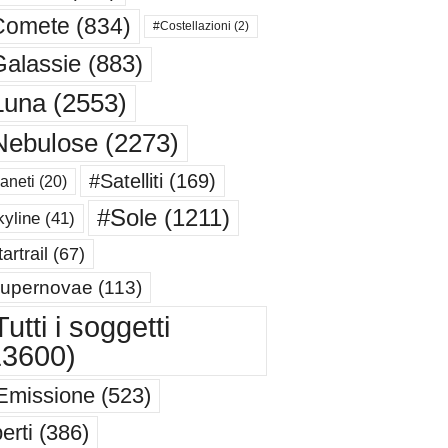
Comete
(834)
#Costellazioni
(2)
alassie
(883)
Luna
(2553)
Nebulose
(2273)
#Satelliti
(169)
aneti
(20)
#Sole
(1211)
yline
(41)
artrail
(67)
upernovae
(113)
utti i soggetti
13600)
Emissione
(523)
erti
(386)