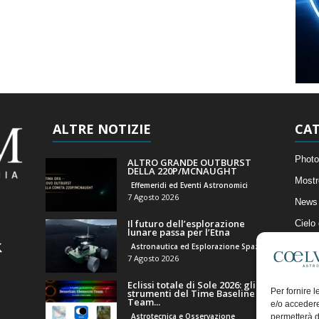
ALTRE NOTIZIE
CAT
Photo
ALTRO GRANDE OUTBURST
DELLA 220P/MCNAUGHT
Mostr
Effemeridi ed Eventi Astronomici
7 Agosto 2026
News 
Il futuro dell’esplorazione
Cielo
lunare passa per l’Etna
Astro
Astronautica ed Esplorazione Spaziale
7 Agosto 2026
Artico
Eclissi totale di Sole 2026: gli
Il Bl
Per fornire 
strumenti del Time Baseline
Team...
e/o accedere
Astrotecnica e Osservazione
permetterà d