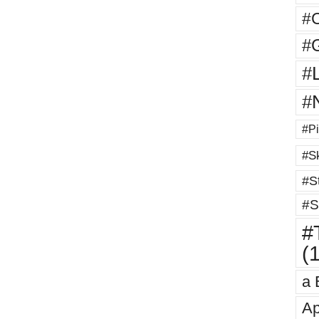
#
#G
#
#
#Pi
#Sk
#St
#S
#T
(
a 
Ap