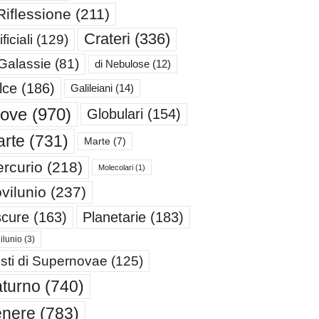
Riflessione
(211)
Crateri
(336)
ificiali
(129)
 Galassie
(81)
di Nebulose
(12)
lce
(186)
Galileiani
(14)
iove
(970)
Globulari
(154)
rte
(731)
Marte
(7)
rcurio
(218)
Molecolari
(1)
vilunio
(237)
cure
(163)
Planetarie
(183)
ilunio
(3)
sti di Supernovae
(125)
turno
(740)
enere
(783)