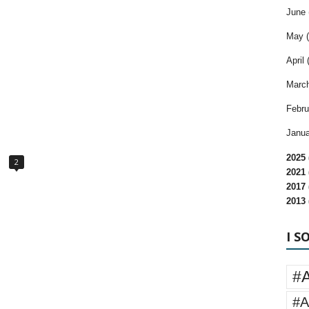
June 
May (
April 
March
Febru
Janua
2025 
2
2021 
2017 
2013 
I S
#
#A