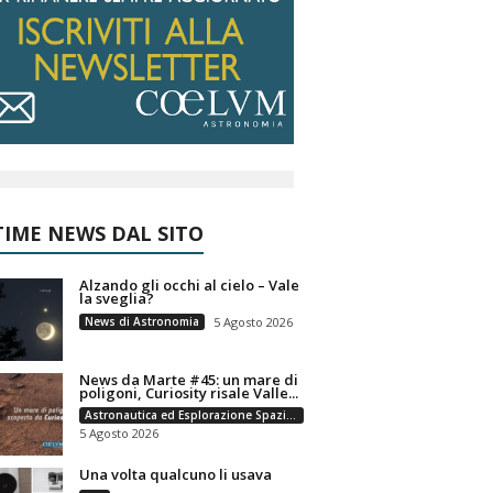
IME NEWS DAL SITO
Alzando gli occhi al cielo – Vale
la sveglia?
News di Astronomia
5 Agosto 2026
News da Marte #45: un mare di
poligoni, Curiosity risale Valle...
Astronautica ed Esplorazione Spaziale
5 Agosto 2026
Una volta qualcuno li usava