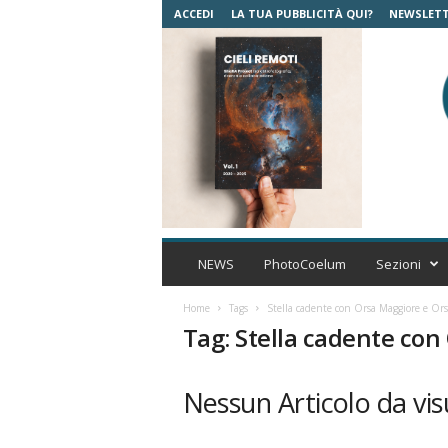
ACCEDI
LA TUA PUBBLICITÀ QUI?
NEWSLET
C
o
NEWS
PhotoCoelum
Sezioni
e
l
Home
Tags
Stella cadente con Orsa Maggiore e Or
u
Tag: Stella cadente con
m
A
s
Nessun Articolo da vis
t
r
o