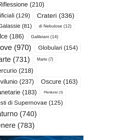
Riflessione
(210)
Crateri
(336)
ificiali
(129)
Galassie
(81)
di Nebulose
(12)
lce
(186)
Galileiani
(14)
iove
(970)
Globulari
(154)
rte
(731)
Marte
(7)
rcurio
(218)
Oscure
(163)
vilunio
(237)
anetarie
(183)
Plenilunio
(3)
sti di Supernovae
(125)
turno
(740)
enere
(783)