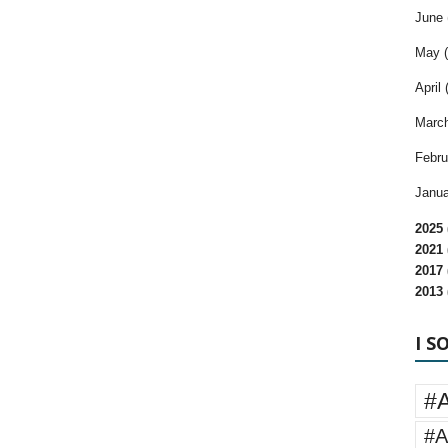
June 
May (
April 
March
Febru
Janua
2025 
2021 
2017 
2013 
I S
#
#A