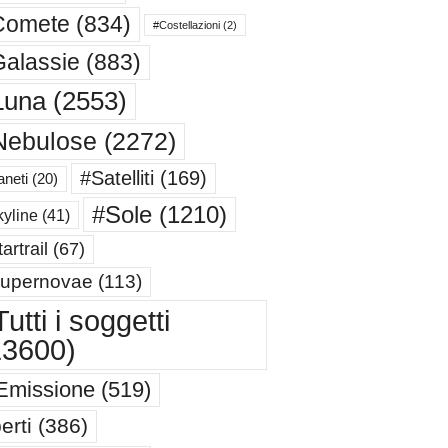
Comete
(834)
#Costellazioni
(2)
alassie
(883)
Luna
(2553)
Nebulose
(2272)
#Satelliti
(169)
aneti
(20)
#Sole
(1210)
yline
(41)
artrail
(67)
upernovae
(113)
utti i soggetti
13600)
Emissione
(519)
erti
(386)