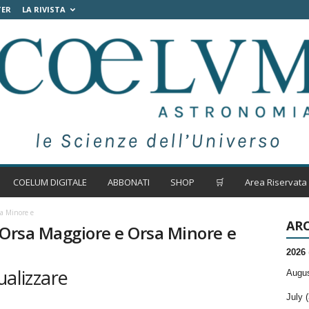
TER
LA RIVISTA
COELUM DIGITALE
ABBONATI
SHOP
🛒
Area Riservata
sa Minore e
ARC
 Orsa Maggiore e Orsa Minore e
2026
ualizzare
Augus
July (