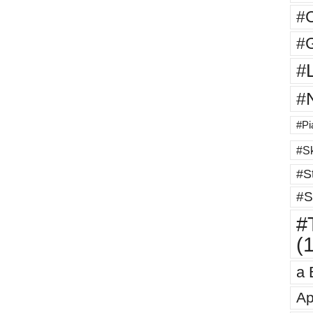
#
#G
#
#
#Pi
#Sk
#St
#S
#T
(
a 
Ap