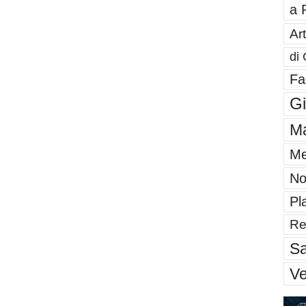
a 
Art
di 
Fa
G
Ma
Me
No
Pl
Re
Sa
V