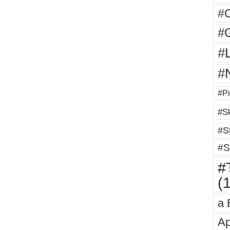
#
#G
#
#
#Pi
#Sk
#St
#S
#T
(
a 
Ap