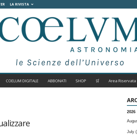
TER
LA RIVISTA
COELUM DIGITALE
ABBONATI
SHOP
🛒
Area Riservata
ARC
2026
ualizzare
Augus
July (