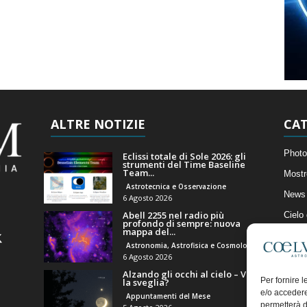
ALTRE NOTIZIE
CAT
Photo
Eclissi totale di Sole 2026: gli
strumenti del Time Baseline
Team...
Mostr
Astrotecnica e Osservazione
News 
6 Agosto 2026
Abell 2255 nel radio più
Cielo
profondo di sempre: nuova
mappa del...
Astro
Astronomia, Astrofisica e Cosmologia
Artico
6 Agosto 2026
Alzando gli occhi al cielo – Vale
Il Bl
Per fornire 
la sveglia?
e/o accedere
Appuntamenti del Mese
permetterà d