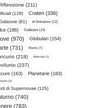
Riflessione
(211)
Crateri
(336)
ificiali
(129)
 Galassie
(81)
di Nebulose
(12)
lce
(186)
Galileiani
(14)
iove
(970)
Globulari
(154)
rte
(731)
Marte
(7)
rcurio
(218)
Molecolari
(1)
vilunio
(237)
cure
(163)
Planetarie
(183)
ilunio
(3)
sti di Supernovae
(125)
turno
(740)
enere
(783)