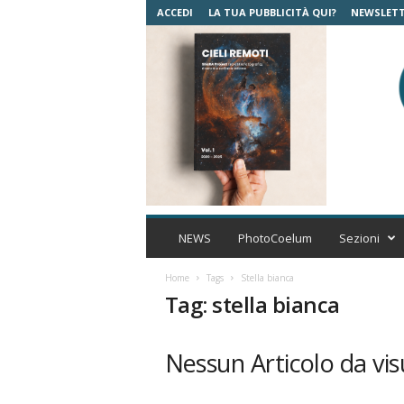
ACCEDI
LA TUA PUBBLICITÀ QUI?
NEWSLET
C
o
NEWS
PhotoCoelum
Sezioni
e
l
Home
Tags
Stella bianca
u
Tag: stella bianca
m
A
s
Nessun Articolo da vis
t
r
o