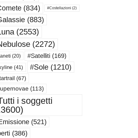
Comete
(834)
#Costellazioni
(2)
alassie
(883)
Luna
(2553)
Nebulose
(2272)
#Satelliti
(169)
aneti
(20)
#Sole
(1210)
yline
(41)
artrail
(67)
upernovae
(113)
utti i soggetti
13600)
Emissione
(521)
erti
(386)