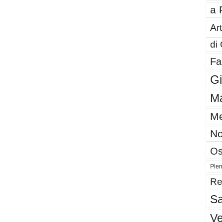
a 
Art
di
Fa
G
Ma
Me
No
Os
Plen
Re
Sa
V