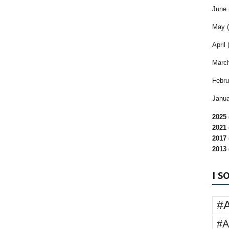
June 
May (
April 
March
Febru
Janua
2025 
2021 
2017 
2013 
I S
#
#A