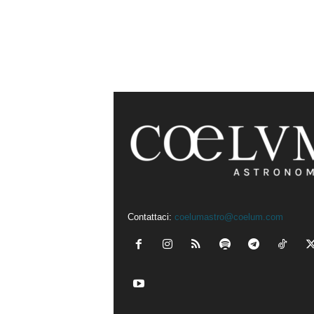
Contattaci:
coelumastro@coelum.com