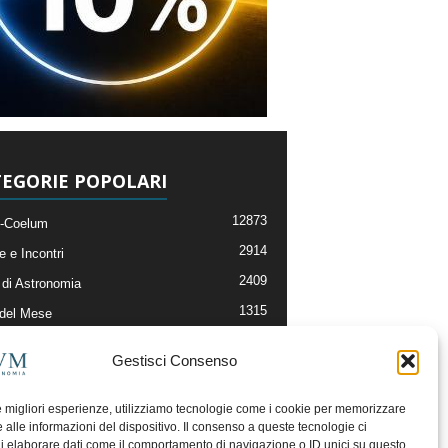
EGORIE POPOLARI
12873
-Coelum
2914
e e Incontri
2409
di Astronomia
1315
 del Mese
365
nomia, Astrofisica e Cosmologia
Gestisci Consenso
268
li e Risorse On-Line
192
og della Redazione
le migliori esperienze, utilizziamo tecnologie come i cookie per memorizzare
 alle informazioni del dispositivo. Il consenso a queste tecnologie ci
i elaborare dati come il comportamento di navigazione o ID unici su questo