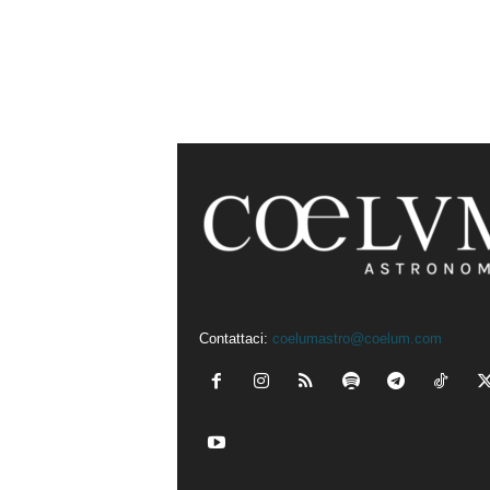
Contattaci:
coelumastro@coelum.com