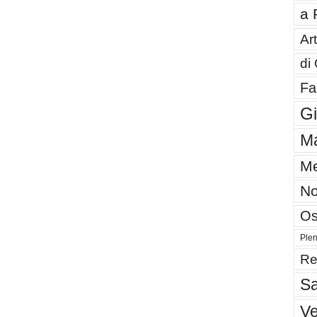
a 
Art
di
Fa
G
Ma
Me
No
Os
Plen
Re
Sa
V