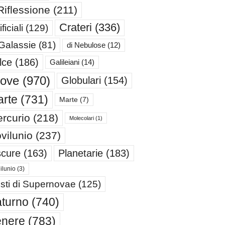
Riflessione
(211)
Crateri
(336)
ificiali
(129)
 Galassie
(81)
di Nebulose
(12)
lce
(186)
Galileiani
(14)
iove
(970)
Globulari
(154)
rte
(731)
Marte
(7)
rcurio
(218)
Molecolari
(1)
vilunio
(237)
cure
(163)
Planetarie
(183)
ilunio
(3)
sti di Supernovae
(125)
turno
(740)
enere
(783)