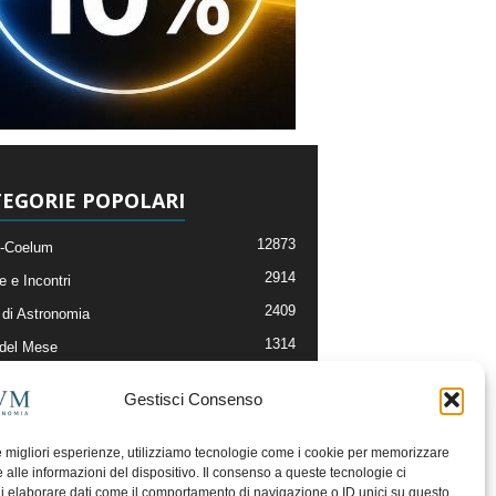
EGORIE POPOLARI
12873
-Coelum
2914
e e Incontri
2409
di Astronomia
1314
 del Mese
365
nomia, Astrofisica e Cosmologia
Gestisci Consenso
268
li e Risorse On-Line
192
og della Redazione
le migliori esperienze, utilizziamo tecnologie come i cookie per memorizzare
 alle informazioni del dispositivo. Il consenso a queste tecnologie ci
i elaborare dati come il comportamento di navigazione o ID unici su questo