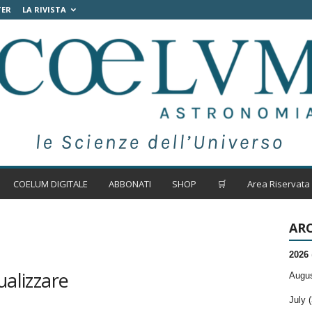
TER
LA RIVISTA
COELUM DIGITALE
ABBONATI
SHOP
🛒
Area Riservata
ARC
2026
ualizzare
Augus
July (