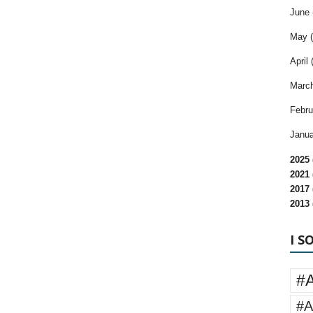
June 
May (
April 
March
Febru
Janua
2025 
2021 
2017 
2013 
I S
#
#A