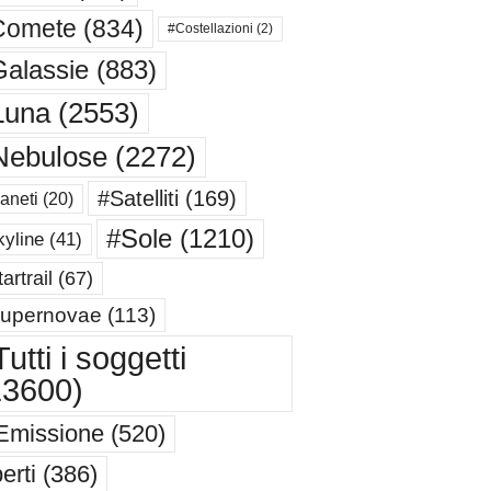
Comete
(834)
#Costellazioni
(2)
alassie
(883)
Luna
(2553)
Nebulose
(2272)
#Satelliti
(169)
aneti
(20)
#Sole
(1210)
yline
(41)
artrail
(67)
upernovae
(113)
utti i soggetti
13600)
Emissione
(520)
erti
(386)