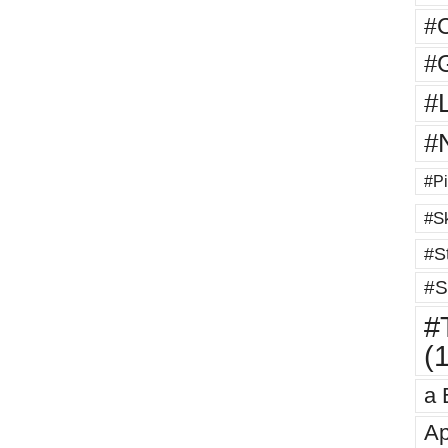
#
#G
#
#
#Pi
#Sk
#St
#S
#T
(
a 
Ap