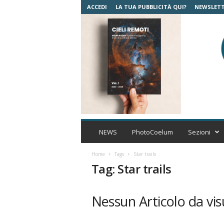
ACCEDI
LA TUA PUBBLICITÀ QUI?
NEWSLET
C
o
NEWS
PhotoCoelum
Sezioni
e
l
Home
Tags
Star trails
u
Tag: Star trails
m
A
s
Nessun Articolo da vis
t
r
o