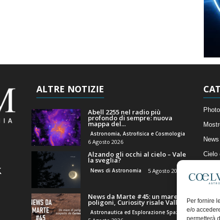
ALTRE NOTIZIE
CAT
Photo
Abell 2255 nel radio più
profondo di sempre: nuova
mappa del...
Mostr
Astronomia, Astrofisica e Cosmologia
News 
6 Agosto 2026
Alzando gli occhi al cielo – Vale
Cielo
la sveglia?
Astro
News di Astronomia
5 Agosto 2026
Artico
News da Marte #45: un mare di
Il Bl
Per fornire 
poligoni, Curiosity risale Valle...
e/o accedere
Astronautica ed Esplorazione Spaziale
permetterà d