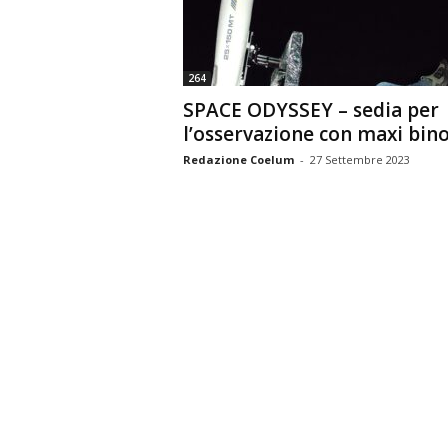
n
o
m
264
i
SPACE ODYSSEY – sedia per
a
l’osservazione con maxi bino
Redazione Coelum
-
27 Settembre 2023