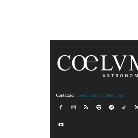
Contattaci:
coelumastro@coelum.com