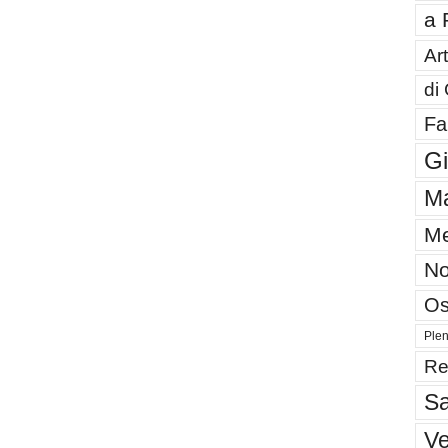
a 
Art
di
Fa
G
Ma
Me
No
Os
Plen
Re
Sa
V