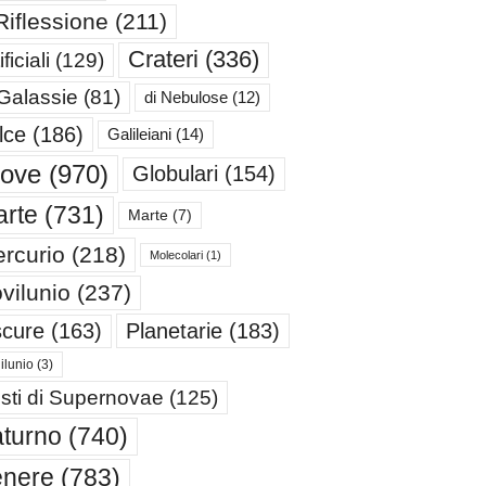
Riflessione
(211)
Crateri
(336)
ificiali
(129)
 Galassie
(81)
di Nebulose
(12)
lce
(186)
Galileiani
(14)
iove
(970)
Globulari
(154)
rte
(731)
Marte
(7)
rcurio
(218)
Molecolari
(1)
vilunio
(237)
cure
(163)
Planetarie
(183)
ilunio
(3)
sti di Supernovae
(125)
turno
(740)
enere
(783)