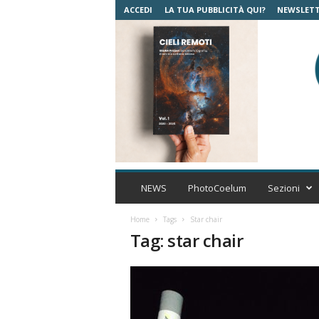
ACCEDI
LA TUA PUBBLICITÀ QUI?
NEWSLET
C
o
NEWS
PhotoCoelum
Sezioni
e
l
Home
Tags
Star chair
u
Tag: star chair
m
A
s
t
r
o