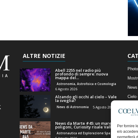
ALTRE NOTIZIE
CAT
Photo
Abell 2255 nel radio più
profondo di sempre: nuova
mappa del...
Mostr
Astronomia, Astrofisica e Cosmologia
News 
6 Agosto 2026
Alzando gli occhi al cielo – Vale
Cielo
la sveglia?
Astro
News di Astronomia
5 Agosto 2026
Artico
News da Marte #45: un mare di
Il Bl
Per fornire 
poligoni, Curiosity risale Valle...
e/o accedere
Astronautica ed Esplorazione Spaziale
permetterà d