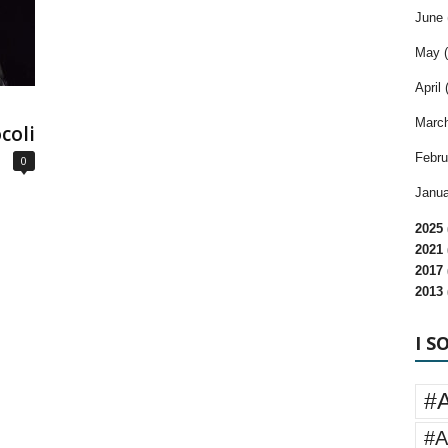
June 
May (
April 
March
coli
Febru
0
Janua
2025 
2021 
2017 
2013 
I S
#
#A