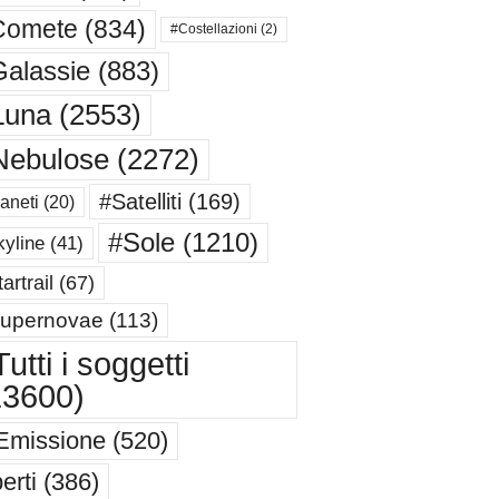
Comete
(834)
#Costellazioni
(2)
alassie
(883)
Luna
(2553)
Nebulose
(2272)
#Satelliti
(169)
aneti
(20)
#Sole
(1210)
yline
(41)
artrail
(67)
upernovae
(113)
utti i soggetti
13600)
Emissione
(520)
erti
(386)