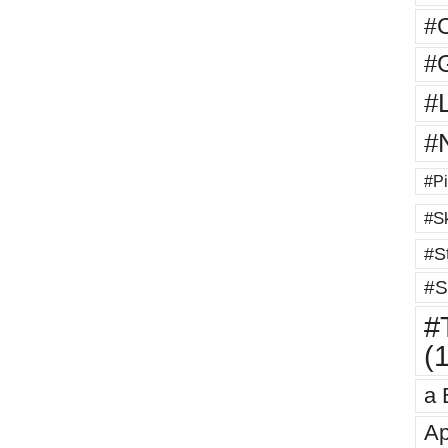
#
#G
#
#
#Pi
#Sk
#St
#S
#T
(
a 
Ap