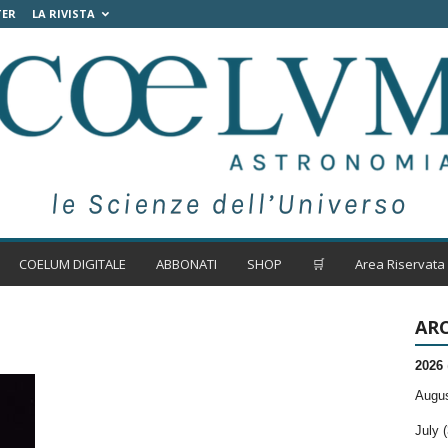
TER
LA RIVISTA
COELUM DIGITALE
ABBONATI
SHOP
🛒
Area Riservata
ARC
2026
Augus
July (