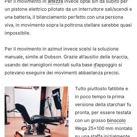
Per il movimento in
altezza
invece optai sin da subito per
un pistone elettrico pilotato da un interruttore sali/scendi e
una batteria, il bilanciamento perfetto con una persona
viva, in movimento sopra la poltrona stellare sarebbe quasi
impossibile.
Per il movimento in azimut invece scelsi la soluzione
manuale, simile al Dobson. Grazie all’ausilio delle braccia,
usando dei maniglioni montati sulla base
d
’appoggio si
potevano eseguire dei movimenti abbastanza precisi.
Tutto piuttosto fattibile e
in poco tempo la prima
versione della starchair fu
pronta, per essere testata
con un grosso
binocolo
Wega 25×100 mm montato
su una staffa inizialmente