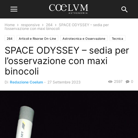
Home
responsive
264
SPACE ODYSSEY – sedia per
l’osservazione con maxi binocoli
264
Articoli e Risorse On-Line
Astrotecnica e Osservazione
Tecnica
SPACE ODYSSEY – sedia per
l’osservazione con maxi
binocoli
2597
0
Di
Redazione Coelum
-
27 Settembre 2023