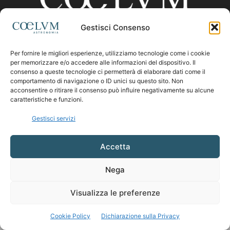
Gestisci Consenso
CHI SIAMO
Per fornire le migliori esperienze, utilizziamo tecnologie come i cookie
per memorizzare e/o accedere alle informazioni del dispositivo. Il
consenso a queste tecnologie ci permetterà di elaborare dati come il
comportamento di navigazione o ID unici su questo sito. Non
Contattaci:
coelumastro@coelum.com
acconsentire o ritirare il consenso può influire negativamente su alcune
caratteristiche e funzioni.
SEGUICI
Gestisci servizi
Accetta
Nega
Visualizza le preferenze
Cookie Policy
Dichiarazione sulla Privacy