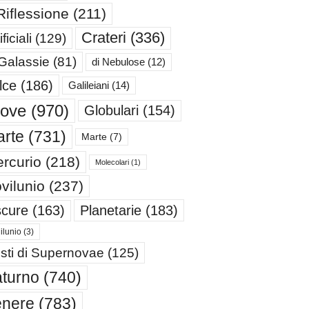
Riflessione
(211)
Crateri
(336)
ificiali
(129)
 Galassie
(81)
di Nebulose
(12)
lce
(186)
Galileiani
(14)
iove
(970)
Globulari
(154)
rte
(731)
Marte
(7)
rcurio
(218)
Molecolari
(1)
vilunio
(237)
cure
(163)
Planetarie
(183)
ilunio
(3)
sti di Supernovae
(125)
turno
(740)
enere
(783)