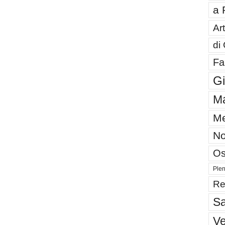
a 
Art
di
Fa
G
Ma
Me
No
Os
Plen
Re
Sa
V