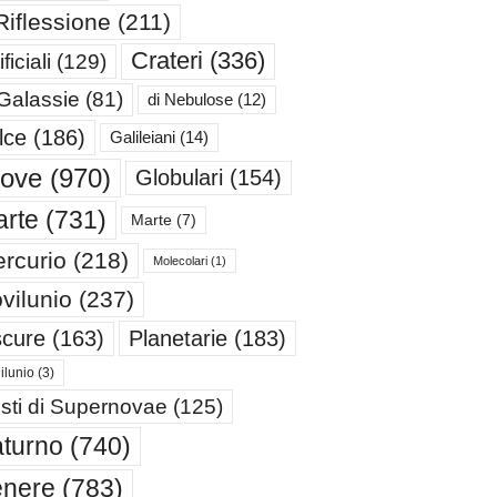
Riflessione
(211)
Crateri
(336)
ificiali
(129)
 Galassie
(81)
di Nebulose
(12)
lce
(186)
Galileiani
(14)
iove
(970)
Globulari
(154)
rte
(731)
Marte
(7)
rcurio
(218)
Molecolari
(1)
vilunio
(237)
cure
(163)
Planetarie
(183)
ilunio
(3)
sti di Supernovae
(125)
turno
(740)
enere
(783)