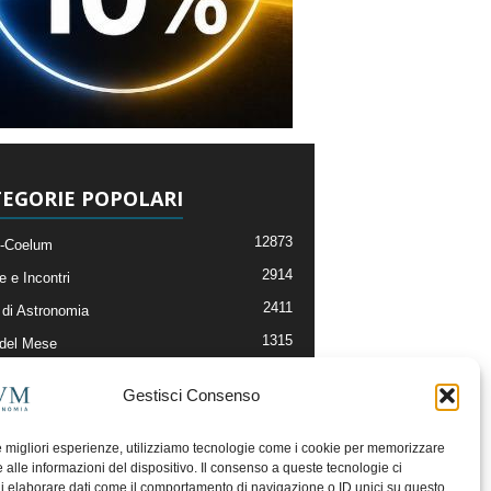
EGORIE POPOLARI
12873
-Coelum
2914
e e Incontri
2411
di Astronomia
1315
 del Mese
365
nomia, Astrofisica e Cosmologia
Gestisci Consenso
268
li e Risorse On-Line
192
og della Redazione
le migliori esperienze, utilizziamo tecnologie come i cookie per memorizzare
 alle informazioni del dispositivo. Il consenso a queste tecnologie ci
i elaborare dati come il comportamento di navigazione o ID unici su questo