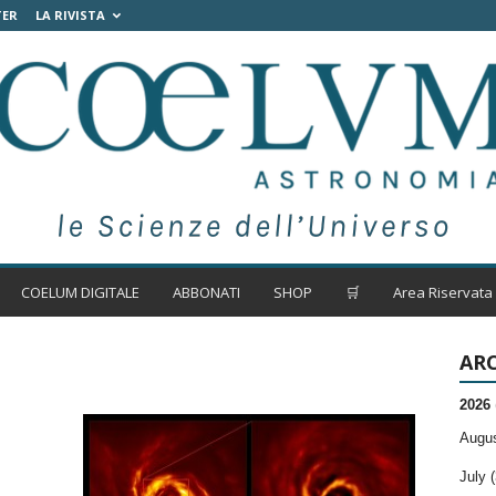
TER
LA RIVISTA
COELUM DIGITALE
ABBONATI
SHOP
🛒
Area Riservata
ARC
2026
Augus
July (