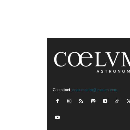
Contattaci:
coelumastro@coelum.com