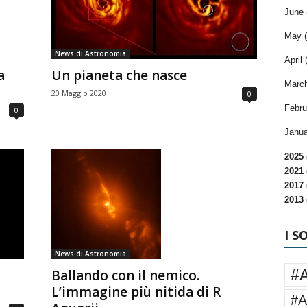
June 
May (
News di Astronomia
April 
a
Un pianeta che nasce
March
20 Maggio 2020
0
Febru
0
Janua
2025 
2021 
2017 
2013 
I S
News di Astronomia
#
Ballando con il nemico.
L’immagine più nitida di R
#A