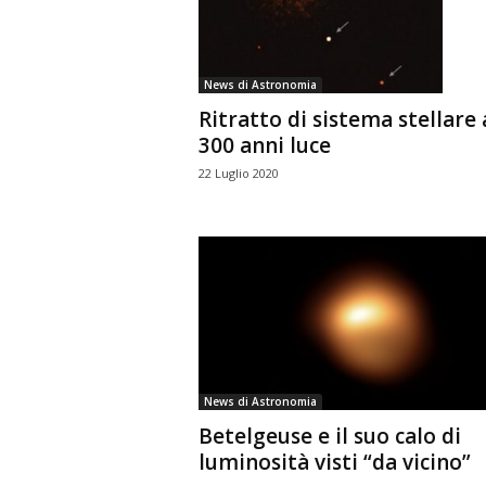
n
o
m
News di Astronomia
i
Ritratto di sistema stellare 
a
300 anni luce
22 Luglio 2020
News di Astronomia
Betelgeuse e il suo calo di
luminosità visti “da vicino”