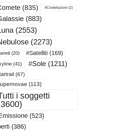
Comete
(835)
#Costellazioni
(2)
alassie
(883)
Luna
(2553)
Nebulose
(2273)
#Satelliti
(169)
aneti
(20)
#Sole
(1211)
yline
(41)
artrail
(67)
upernovae
(113)
utti i soggetti
13600)
Emissione
(523)
erti
(386)