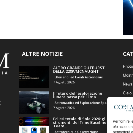
ALTRE NOTIZIE
CAT
Photo
ALTRO GRANDE OUTBURST
DELLA 220P/MCNAUGHT
Mostr
Effemeridi ed Eventi Astronomici
7 Agosto 2026
News 
Il futuro dell’esplorazione
Cielo
lunare passa per l’Etna
Astro
Astronautica ed Esplorazione Spaziale
7 Agosto 2026
Artico
Eclissi totale di Sole 2026: gli
Il Bl
Per fornire 
strumenti del Time Baseline
Team...
e/o accedere
Astrotecnica e Osservazione
permetterà d