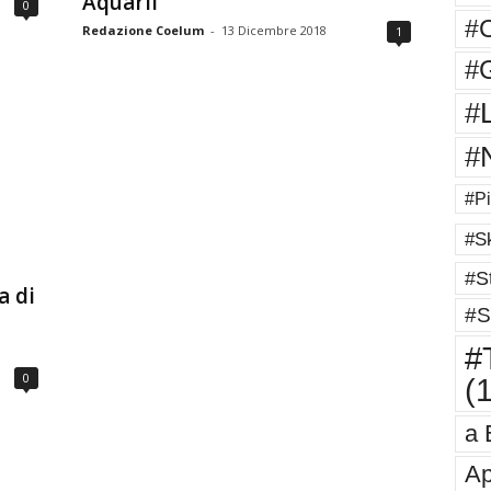
Aquarii
0
#
Redazione Coelum
-
13 Dicembre 2018
1
#G
#
#
#Pi
#Sk
#St
 di
#S
#T
0
(
a 
Ap