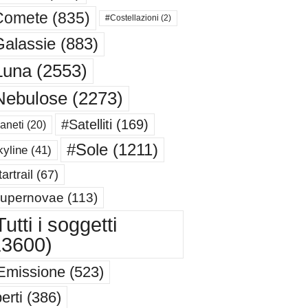
Comete
(835)
#Costellazioni
(2)
alassie
(883)
Luna
(2553)
Nebulose
(2273)
#Satelliti
(169)
aneti
(20)
#Sole
(1211)
yline
(41)
artrail
(67)
upernovae
(113)
utti i soggetti
13600)
Emissione
(523)
erti
(386)