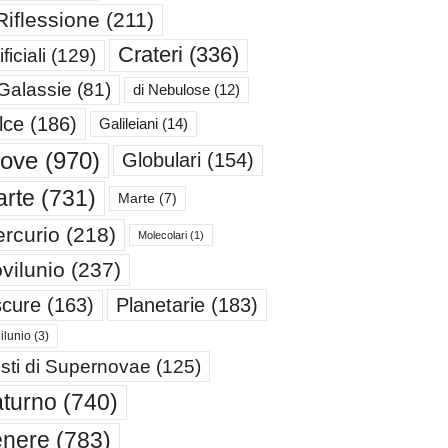
Riflessione
(211)
Crateri
(336)
ificiali
(129)
 Galassie
(81)
di Nebulose
(12)
lce
(186)
Galileiani
(14)
iove
(970)
Globulari
(154)
rte
(731)
Marte
(7)
rcurio
(218)
Molecolari
(1)
vilunio
(237)
cure
(163)
Planetarie
(183)
ilunio
(3)
sti di Supernovae
(125)
turno
(740)
enere
(783)