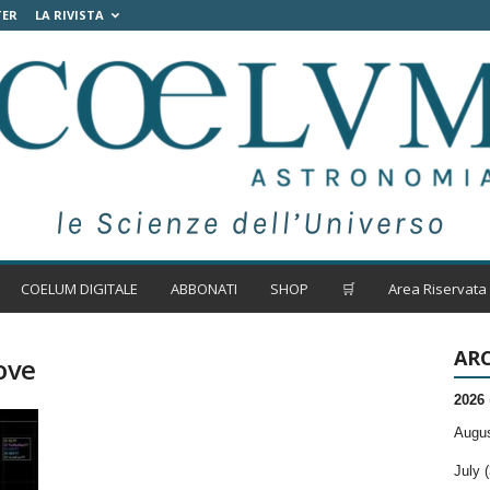
TER
LA RIVISTA
COELUM DIGITALE
ABBONATI
SHOP
🛒
Area Riservata
ARC
ove
2026
Augus
July (