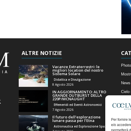
ALTRE NOTIZIE
CAT
Photo
Vacanze Extraterrestri: le
migliori location del nostro
Sistema Solare
Mostr
Didattica e Divulgazione
News 
8 Agosto 2026
IN AGGIORNAMENTO: ALTRO
Cielo
GRANDE OUTBURST DELLA
220P/MCNAUGHT
Astro
Effemeridi ed Eventi Astronomici
Artico
7 Agosto 2026
Il futuro dell’esplorazione
Il Bl
Per fornire 
lunare passa per l’Etna
e/o accedere
Astronautica ed Esplorazione Spaziale
permetterà d