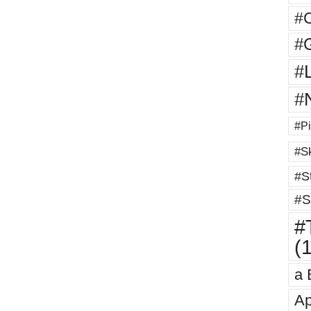
#
#G
#
#
#Pi
#Sk
#St
#S
#T
(
a 
Ap