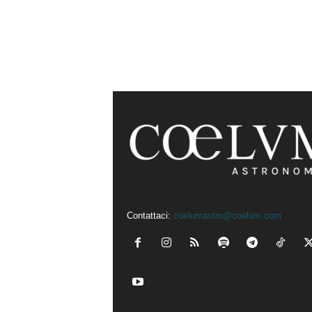
Contattaci:
coelumastro@coelum.com