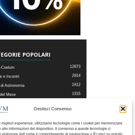
EGORIE POPOLARI
12873
-Coelum
2914
e e Incontri
2412
di Astronomia
1315
 del Mese
365
nomia, Astrofisica e Cosmologia
Gestisci Consenso
268
li e Risorse On-Line
192
og della Redazione
le migliori esperienze, utilizziamo tecnologie come i cookie per memorizzare
 alle informazioni del dispositivo. Il consenso a queste tecnologie ci
i elaborare dati come il comportamento di navigazione o ID unici su questo