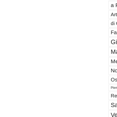
a 
Art
di
Fa
G
Ma
Me
No
Os
Plen
Re
Sa
V