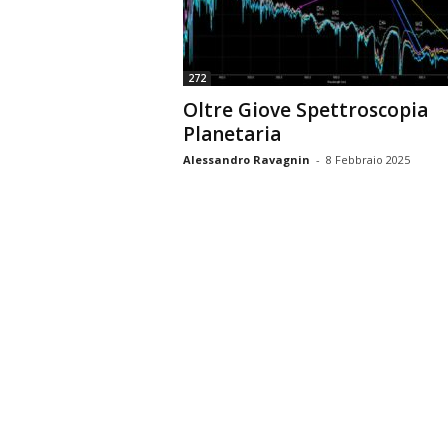
n
o
m
272
i
Oltre Giove Spettroscopia
a
Planetaria
Alessandro Ravagnin
-
8 Febbraio 2025