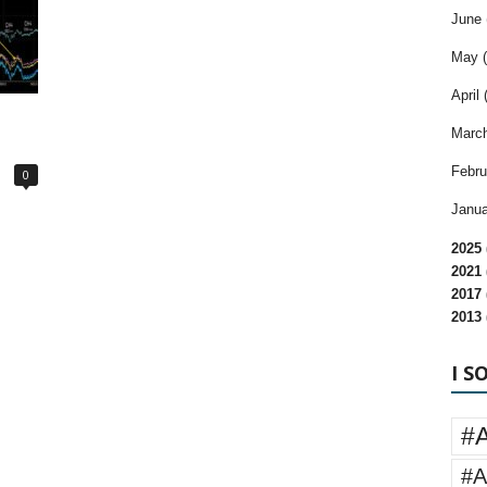
June 
May (
April 
March
Febru
0
Janua
2025 
2021 
2017 
2013 
I S
#
#A