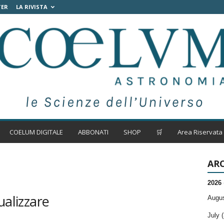
TER
LA RIVISTA
COELUM DIGITALE
ABBONATI
SHOP
🛒
Area Riservata
ARC
2026
ualizzare
Augus
July (