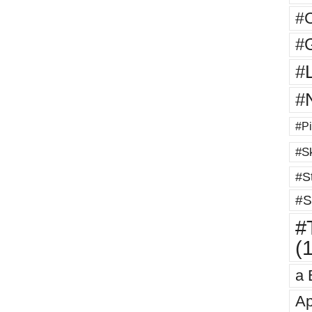
#
#G
#
#
#Pi
#Sk
#St
#S
#T
(
a 
Ap