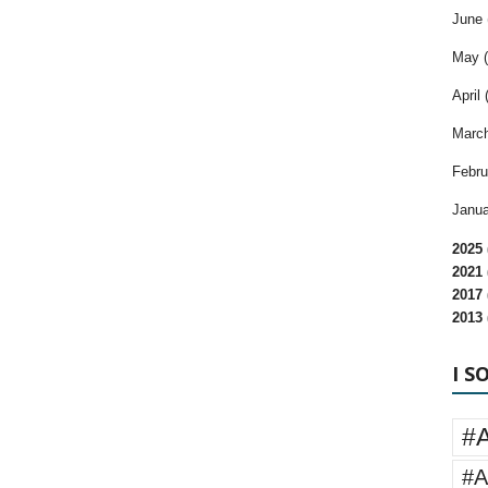
June 
May (
April 
March
Febru
Janua
2025 
2021 
2017 
2013 
I S
#
#A