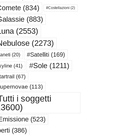
Comete
(834)
#Costellazioni
(2)
alassie
(883)
Luna
(2553)
Nebulose
(2273)
#Satelliti
(169)
aneti
(20)
#Sole
(1211)
yline
(41)
artrail
(67)
upernovae
(113)
utti i soggetti
13600)
Emissione
(523)
erti
(386)