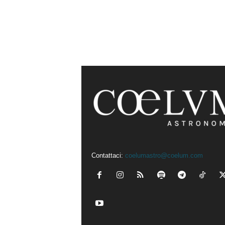
Contattaci:
coelumastro@coelum.com