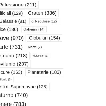
Riflessione
(211)
Crateri
(336)
ificiali
(129)
 Galassie
(81)
di Nebulose
(12)
lce
(186)
Galileiani
(14)
iove
(970)
Globulari
(154)
rte
(731)
Marte
(7)
rcurio
(218)
Molecolari
(1)
vilunio
(237)
cure
(163)
Planetarie
(183)
ilunio
(3)
sti di Supernovae
(125)
turno
(740)
enere
(783)