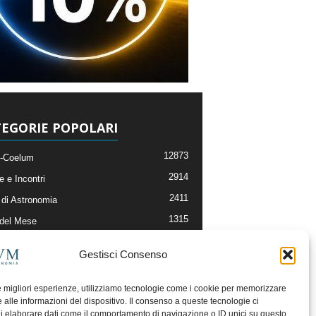
EGORIE POPOLARI
12873
-Coelum
2914
e e Incontri
2411
di Astronomia
1315
 del Mese
365
nomia, Astrofisica e Cosmologia
Gestisci Consenso
268
li e Risorse On-Line
192
og della Redazione
le migliori esperienze, utilizziamo tecnologie come i cookie per memorizzare
 alle informazioni del dispositivo. Il consenso a queste tecnologie ci
i elaborare dati come il comportamento di navigazione o ID unici su questo