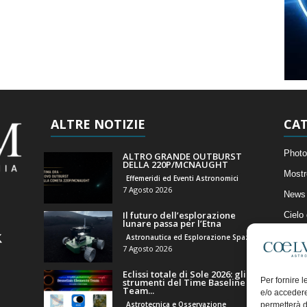
ALTRE NOTIZIE
CAT
Photo
ALTRO GRANDE OUTBURST
DELLA 220P/MCNAUGHT
Mostr
Effemeridi ed Eventi Astronomici
7 Agosto 2026
News 
Il futuro dell’esplorazione
Cielo
lunare passa per l’Etna
Astro
Astronautica ed Esplorazione Spaziale
7 Agosto 2026
Artico
Eclissi totale di Sole 2026: gli
Il Bl
Per fornire 
strumenti del Time Baseline
Team...
e/o accedere
Astrotecnica e Osservazione
permetterà d