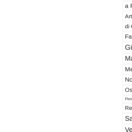
a 
Art
di
Fa
G
Ma
Me
No
Os
Plen
Re
Sa
V