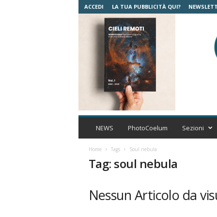
ACCEDI
LA TUA PUBBLICITÀ QUI?
NEWSLET
C
o
NEWS
PhotoCoelum
Sezioni
e
l
Home
Tags
Soul nebula
u
Tag: soul nebula
m
A
s
Nessun Articolo da vis
t
r
o