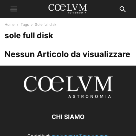
Home
Tags
Sole full disk
sole full disk
Nessun Articolo da visualizzare
CHI SIAMO
Contattaci:
coelumastro@coelum.com