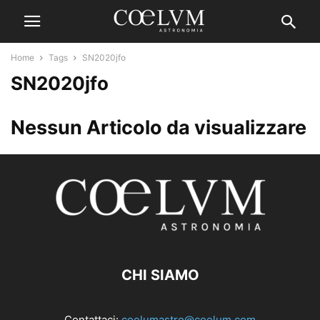
Home
Tags
SN2020jfo
SN2020jfo
Nessun Articolo da visualizzare
CHI SIAMO
Contattaci:
coelumastro@coelum.com