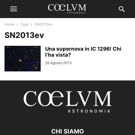
Home
Tags
SN2013ev
SN2013ev
Una supernova in IC 1296! Chi
l’ha vista?
26 Agosto 2013
CHI SIAMO