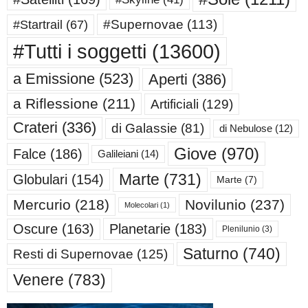
#Supernovae
(113)
#Startrail
(67)
#Tutti i soggetti
(13600)
a Emissione
(523)
Aperti
(386)
a Riflessione
(211)
Artificiali
(129)
Crateri
(336)
di Galassie
(81)
di Nebulose
(12)
Giove
(970)
Falce
(186)
Galileiani
(14)
Marte
(731)
Globulari
(154)
Marte
(7)
Mercurio
(218)
Novilunio
(237)
Molecolari
(1)
Oscure
(163)
Planetarie
(183)
Plenilunio
(3)
Saturno
(740)
Resti di Supernovae
(125)
Venere
(783)