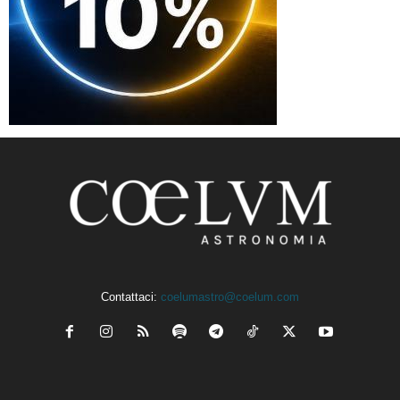
Contattaci:
coelumastro@coelum.com